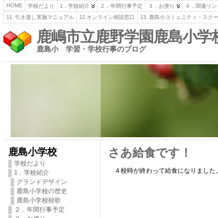
HOME
学校だより
1．学校紹介
２．年間行事予定
３．お便り
４．関連リン
11. 引き渡し実施マニュアル
12.オンライン相談窓口
13. 鹿島小コミュニティ・スク
鹿嶋市立鹿野学園鹿島小学
鹿島小 学習・学校行事のブログ
鹿島小学校
さあ給食です！
学校だより
４校時が終わって給食になりました。
1．学校紹介
グランドデザイン
鹿島小学校の歴史
鹿島小学校校歌
２．年間行事予定