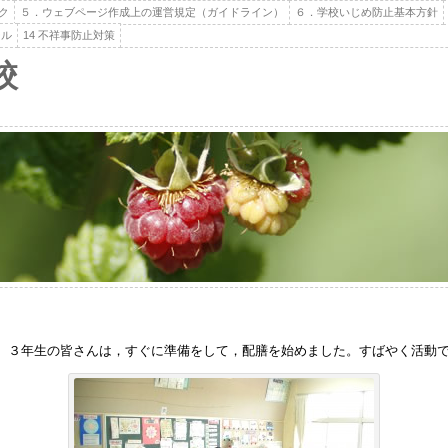
ク
５．ウェブページ作成上の運営規定（ガイドライン）
６．学校いじめ防止基本方針
ール
14 不祥事防止対策
校
３年生の皆さんは，すぐに準備をして，配膳を始めました。すばやく活動で