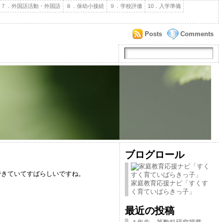
７．外国語活動・外国語
８．保幼小接続
９．学校評価
10．入学準備
Posts
Comments
ブログロール
きていてすばらしいですね。
家庭教育応援ナビ「すくす
く育ていばらきっ子」
最近の投稿