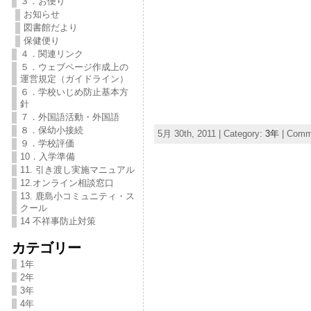
３．お便り
お知らせ
図書館だより
保健便り
４．関連リンク
５．ウェブページ作成上の
運営規定（ガイドライン）
６．学校いじめ防止基本方
針
７．外国語活動・外国語
８．保幼小接続
5月 30th, 2011 | Category:
3年
|
Comme
９．学校評価
10．入学準備
11. 引き渡し実施マニュアル
12.オンライン相談窓口
13. 鹿島小コミュニティ・ス
クール
14 不祥事防止対策
カテゴリー
1年
2年
3年
4年