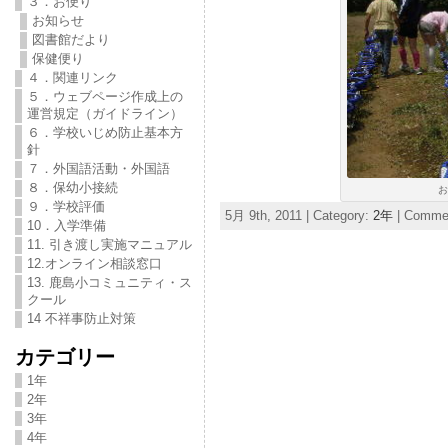
３．お便り
お知らせ
図書館だより
保健便り
４．関連リンク
５．ウェブページ作成上の
運営規定（ガイドライン）
６．学校いじめ防止基本方
針
７．外国語活動・外国語
８．保幼小接続
お
９．学校評価
5月 9th, 2011 | Category:
2年
|
Commen
10．入学準備
11. 引き渡し実施マニュアル
12.オンライン相談窓口
13. 鹿島小コミュニティ・ス
クール
14 不祥事防止対策
カテゴリー
1年
2年
3年
4年