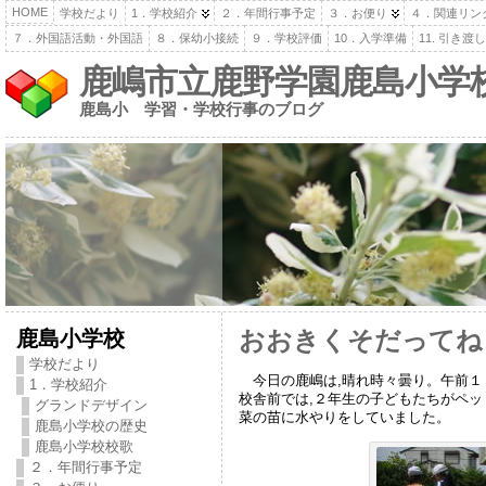
HOME
学校だより
1．学校紹介
２．年間行事予定
３．お便り
４．関連リン
７．外国語活動・外国語
８．保幼小接続
９．学校評価
10．入学準備
11. 引き
鹿嶋市立鹿野学園鹿島小学
鹿島小 学習・学校行事のブログ
鹿島小学校
おおきくそだってね
学校だより
今日の鹿嶋は,晴れ時々曇り。午前１
1．学校紹介
校舎前では,２年生の子どもたちがペッ
グランドデザイン
菜の苗に水やりをしていました。
鹿島小学校の歴史
鹿島小学校校歌
２．年間行事予定