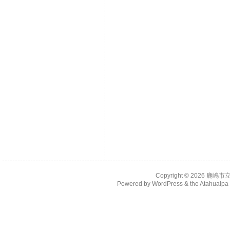
Copyright © 2026
鹿嶋市
Powered by
WordPress
& the
Atahualp