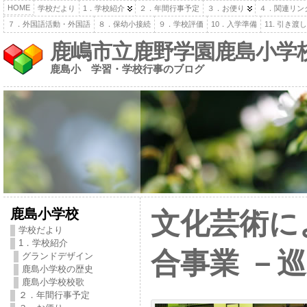
HOME
学校だより
1．学校紹介
２．年間行事予定
３．お便り
４．関連リン
７．外国語活動・外国語
８．保幼小接続
９．学校評価
10．入学準備
11. 引き
鹿嶋市立鹿野学園鹿島小学
鹿島小 学習・学校行事のブログ
鹿島小学校
文化芸術に
学校だより
1．学校紹介
合事業 －
グランドデザイン
鹿島小学校の歴史
鹿島小学校校歌
２．年間行事予定