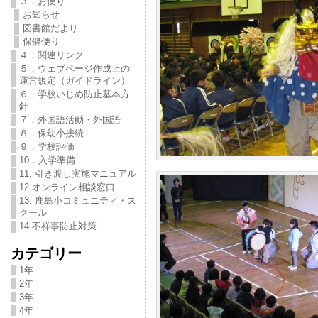
３．お便り
お知らせ
図書館だより
保健便り
４．関連リンク
５．ウェブページ作成上の
運営規定（ガイドライン）
６．学校いじめ防止基本方
針
７．外国語活動・外国語
８．保幼小接続
９．学校評価
10．入学準備
11. 引き渡し実施マニュアル
12.オンライン相談窓口
13. 鹿島小コミュニティ・ス
クール
14 不祥事防止対策
カテゴリー
1年
2年
3年
4年