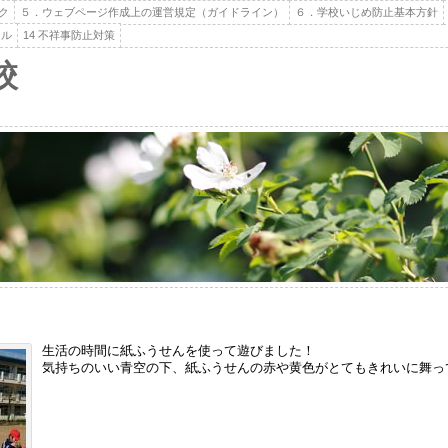
ク
５．ウェブページ作成上の運営規定（ガイドライン）
６．学校いじめ防止基本方針
ール
14 不祥事防止対策
校
生活の時間に紙ふうせんを使って遊びました！
気持ちのいい青空の下、紙ふうせんの赤や黄色がとてもきれいに舞っ