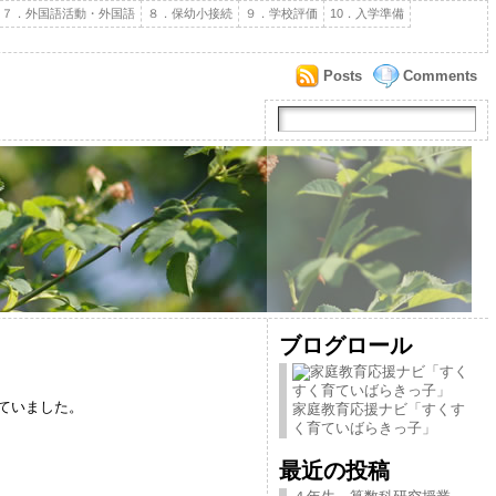
７．外国語活動・外国語
８．保幼小接続
９．学校評価
10．入学準備
Posts
Comments
ブログロール
ていました。
家庭教育応援ナビ「すくす
く育ていばらきっ子」
最近の投稿