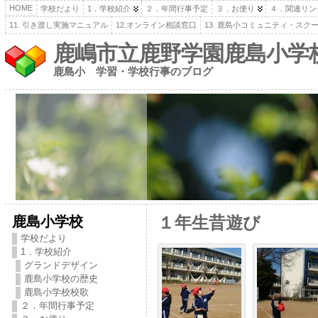
HOME
学校だより
1．学校紹介
２．年間行事予定
３．お便り
４．関連リン
11. 引き渡し実施マニュアル
12.オンライン相談窓口
13. 鹿島小コミュニティ・スク
鹿嶋市立鹿野学園鹿島小学
鹿島小 学習・学校行事のブログ
鹿島小学校
１年生昔遊び
学校だより
1．学校紹介
グランドデザイン
鹿島小学校の歴史
鹿島小学校校歌
２．年間行事予定