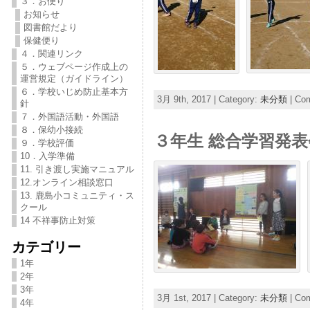
３．お便り
お知らせ
図書館だより
保健便り
４．関連リンク
５．ウェブページ作成上の
運営規定（ガイドライン）
６．学校いじめ防止基本方
3月 9th, 2017 | Category:
未分類
|
Com
針
７．外国語活動・外国語
８．保幼小接続
３年生 総合学習発表
９．学校評価
10．入学準備
11. 引き渡し実施マニュアル
12.オンライン相談窓口
13. 鹿島小コミュニティ・ス
クール
14 不祥事防止対策
カテゴリー
1年
2年
3年
3月 1st, 2017 | Category:
未分類
|
Com
4年