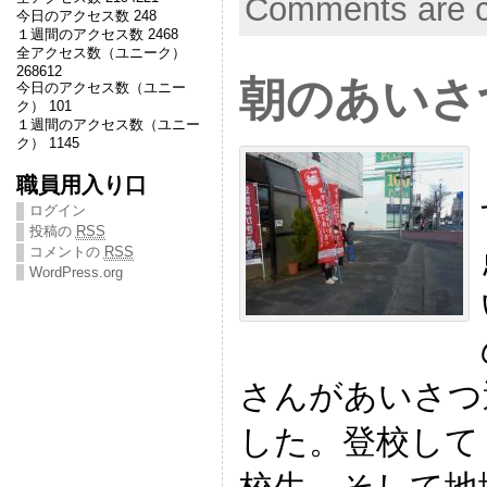
Comments are c
今日のアクセス数 248
１週間のアクセス数 2468
全アクセス数（ユニーク）
268612
朝のあいさ
今日のアクセス数（ユニー
ク） 101
１週間のアクセス数（ユニー
ク） 1145
職員用入り口
ログイン
投稿の
RSS
コメントの
RSS
WordPress.org
さんがあいさつ
した。登校して