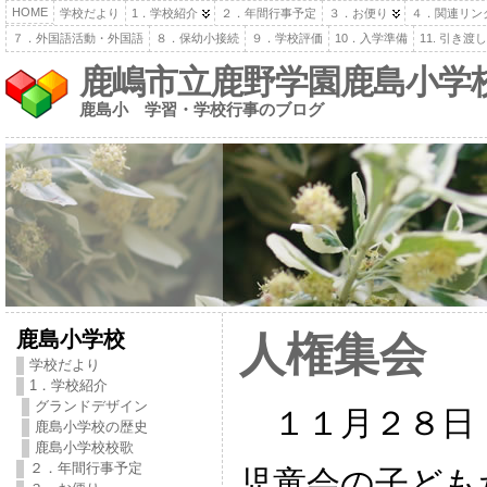
HOME
学校だより
1．学校紹介
２．年間行事予定
３．お便り
４．関連リン
７．外国語活動・外国語
８．保幼小接続
９．学校評価
10．入学準備
11. 引き
鹿嶋市立鹿野学園鹿島小学
鹿島小 学習・学校行事のブログ
鹿島小学校
人権集会
学校だより
1．学校紹介
グランドデザイン
１１月２８日
鹿島小学校の歴史
鹿島小学校校歌
２．年間行事予定
児童会の子ども