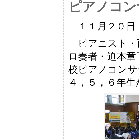
ピアノコン
１１月２０日
ピアニスト・
ロ奏者・迫本章
校ピアノコンサ
４，５，６年生