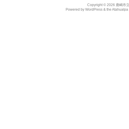
Copyright © 2026
鹿嶋市
Powered by
WordPress
& the
Atahualp