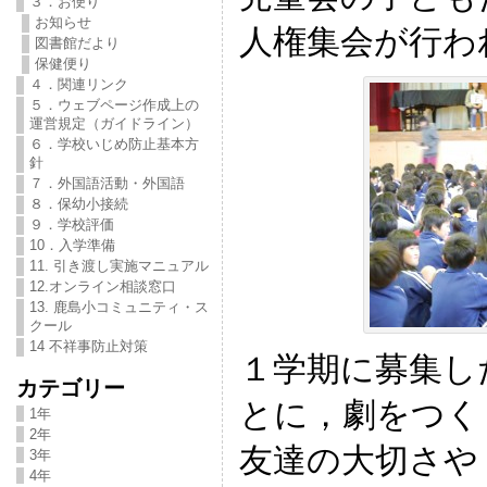
３．お便り
お知らせ
人権集会が行わ
図書館だより
保健便り
４．関連リンク
５．ウェブページ作成上の
運営規定（ガイドライン）
６．学校いじめ防止基本方
針
７．外国語活動・外国語
８．保幼小接続
９．学校評価
10．入学準備
11. 引き渡し実施マニュアル
12.オンライン相談窓口
13. 鹿島小コミュニティ・ス
クール
14 不祥事防止対策
１学期に募集し
カテゴリー
とに，劇をつく
1年
2年
友達の大切さや
3年
4年