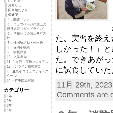
３．お便り
お知らせ
図書館だより
保健便り
４．関連リンク
５．ウェブページ作成上の
運営規定（ガイドライン）
６．学校いじめ防止基本方
た。実習を終え
針
７．外国語活動・外国語
しかった！」と
８．保幼小接続
９．学校評価
た。できあがっ
10．入学準備
11. 引き渡し実施マニュアル
12.オンライン相談窓口
に試食していた
13. 鹿島小コミュニティ・ス
クール
14 不祥事防止対策
11月 29th, 2023
カテゴリー
Comments are c
1年
2年
3年
4年