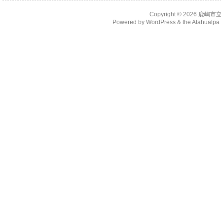
Copyright © 2026
鹿嶋市
Powered by
WordPress
& the
Atahualp