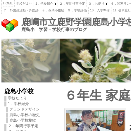
HOME
学校だより
1．学校紹介
２．年間行事予定
３．お便り
４．関連リン
７．外国語活動・外国語
８．保幼小接続
９．学校評価
10．入学準備
11. 引き
鹿嶋市立鹿野学園鹿島小学
鹿島小 学習・学校行事のブログ
鹿島小学校
６年生 家
学校だより
1．学校紹介
グランドデザイン
鹿島小学校の歴史
鹿島小学校校歌
２．年間行事予定