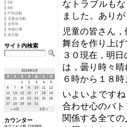
なトラブルもな
5年
6年
ました。ありが
PTA活動
児童会活動
全学年
児童の皆さん，
学校行事
未分類
舞台を作り上げ
サイト内検索
３０現在，明日
は，曇り時々晴
2019年5月
６時から１８時
月
火
水
木
金
土
日
1
2
3
4
5
6
7
8
9
10
11
12
いよいよですね
13
14
15
16
17
18
19
20
21
22
23
24
25
26
合わせ心のバト
27
28
29
30
31
« 4月
6月 »
関係する全ての
カウンター
全アクセス数 2193969