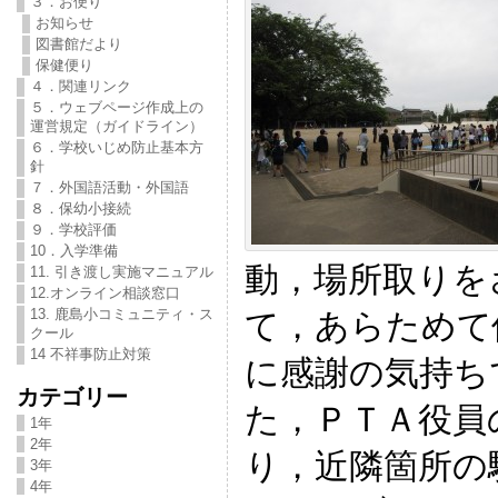
３．お便り
お知らせ
図書館だより
保健便り
４．関連リンク
５．ウェブページ作成上の
運営規定（ガイドライン）
６．学校いじめ防止基本方
針
７．外国語活動・外国語
８．保幼小接続
９．学校評価
10．入学準備
動，場所取りを
11. 引き渡し実施マニュアル
12.オンライン相談窓口
13. 鹿島小コミュニティ・ス
て，あらためて
クール
14 不祥事防止対策
に感謝の気持ち
カテゴリー
た，ＰＴＡ役員
1年
2年
り，近隣箇所の
3年
4年