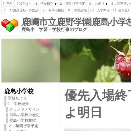
HOME
学校だより
1．学校紹介
２．年間行事予定
３．お便り
４．関連リン
７．外国語活動・外国語
８．保幼小接続
９．学校評価
10．入学準備
11. 引き
鹿嶋市立鹿野学園鹿島小学
鹿島小 学習・学校行事のブログ
鹿島小学校
優先入場終
学校だより
1．学校紹介
よ明日
グランドデザイン
鹿島小学校の歴史
鹿島小学校校歌
２．年間行事予定