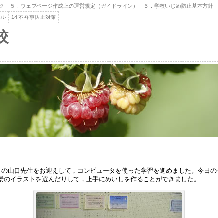
ク
５．ウェブページ作成上の運営規定（ガイドライン）
６．学校いじめ防止基本方針
ール
14 不祥事防止対策
校
タの山口先生をお迎えして，コンピュータを使った学習を進めました。今日の
景のイラストを選んだりして，上手にめいしを作ることができました。