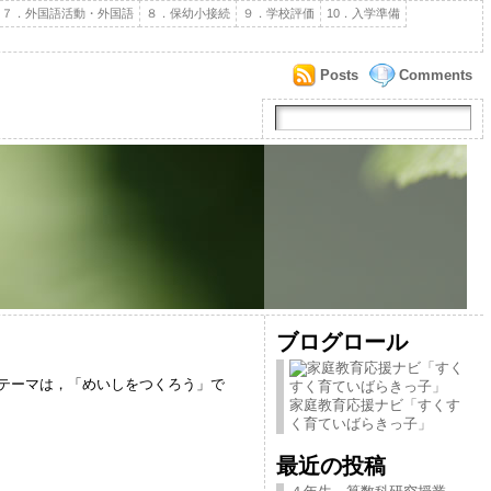
７．外国語活動・外国語
８．保幼小接続
９．学校評価
10．入学準備
Posts
Comments
ブログロール
テーマは，「めいしをつくろう」で
家庭教育応援ナビ「すくす
く育ていばらきっ子」
最近の投稿