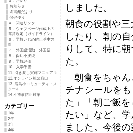
３．お便り
しました。
お知らせ
図書館だより
保健便り
朝食の役割や三
４．関連リンク
５．ウェブページ作成上の
したり、朝の自
運営規定（ガイドライン）
６．学校いじめ防止基本方
針
りして、特に朝
７．外国語活動・外国語
８．保幼小接続
た。
９．学校評価
10．入学準備
11. 引き渡し実施マニュアル
「朝食をちゃん
12.オンライン相談窓口
13. 鹿島小コミュニティ・ス
チナシールをも
クール
14 不祥事防止対策
た」「朝ご飯を
カテゴリー
たい」など、学
1年
2年
3年
ました。今後の
4年