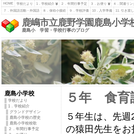
HOME
学校だより
1．学校紹介
２．年間行事予定
３．お便り
４．関連リン
７．外国語活動・外国語
８．保幼小接続
９．学校評価
10．入学準備
11. 引き
鹿嶋市立鹿野学園鹿島小学
鹿島小 学習・学校行事のブログ
鹿島小学校
５年 食育
学校だより
1．学校紹介
グランドデザイン
５年生は、先週2
鹿島小学校の歴史
鹿島小学校校歌
の猿田先生をお
２．年間行事予定