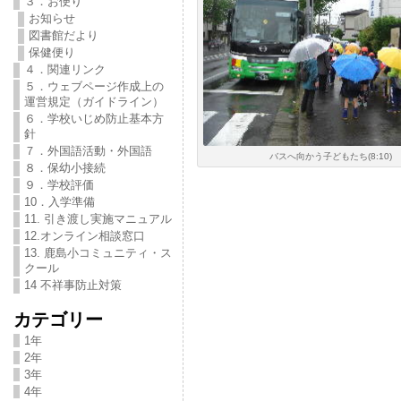
３．お便り
お知らせ
図書館だより
保健便り
４．関連リンク
５．ウェブページ作成上の
運営規定（ガイドライン）
６．学校いじめ防止基本方
針
７．外国語活動・外国語
バスへ向かう子どもたち(8:10)
８．保幼小接続
９．学校評価
10．入学準備
11. 引き渡し実施マニュアル
12.オンライン相談窓口
13. 鹿島小コミュニティ・ス
クール
14 不祥事防止対策
カテゴリー
1年
2年
3年
4年