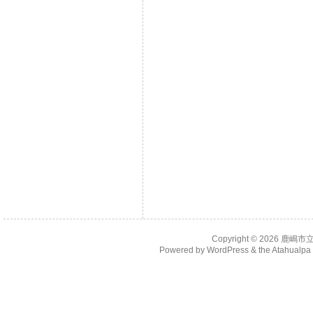
Copyright © 2026
鹿嶋市
Powered by
WordPress
& the
Atahualp