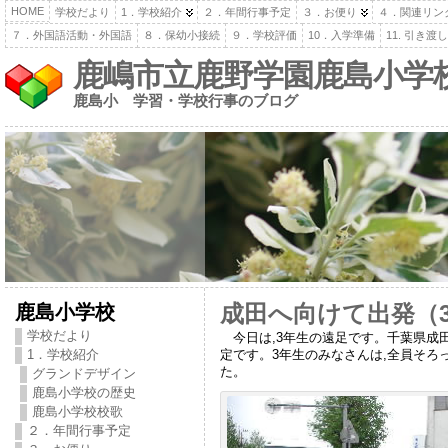
HOME
学校だより
1．学校紹介
２．年間行事予定
３．お便り
４．関連リン
７．外国語活動・外国語
８．保幼小接続
９．学校評価
10．入学準備
11. 引き
鹿嶋市立鹿野学園鹿島小学
鹿島小 学習・学校行事のブログ
鹿島小学校
成田へ向けて出発（
学校だより
今日は,3年生の遠足です。千葉県成
1．学校紹介
定です。3年生のみなさんは,全員そろ
た。
グランドデザイン
鹿島小学校の歴史
鹿島小学校校歌
２．年間行事予定