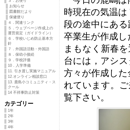
３．お便り
お知らせ
時現在の気温は
図書館だより
保健便り
段の途中にある
４．関連リンク
５．ウェブページ作成上の
運営規定（ガイドライン）
卒業生が作成し
６．学校いじめ防止基本方
針
まもなく新春を
７．外国語活動・外国語
８．保幼小接続
台には，アシス
９．学校評価
10．入学準備
方々が作成した
11. 引き渡し実施マニュアル
12.オンライン相談窓口
13. 鹿島小コミュニティ・ス
れています。ご
クール
14 不祥事防止対策
覧下さい。
カテゴリー
1年
2年
3年
4年