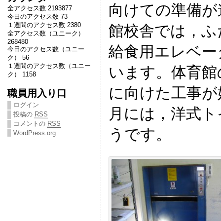
向けての準備が
全アクセス数 2193877
今日のアクセス数 73
１週間のアクセス数 2380
館校舎では，ふ
全アクセス数（ユニーク）
268480
給食用エレベー
今日のアクセス数（ユニー
ク） 56
１週間のアクセス数（ユニー
います。体育館
ク） 1158
に向けた工事が
職員用入り口
ログイン
月には，洋式ト
投稿の
RSS
コメントの
RSS
うです。
WordPress.org