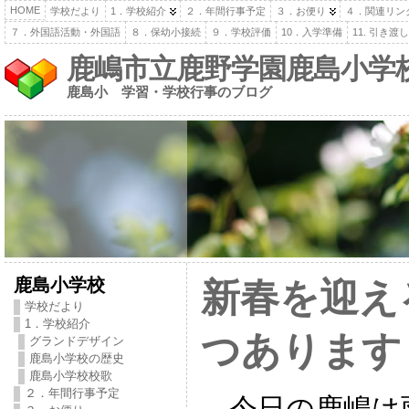
HOME
学校だより
1．学校紹介
２．年間行事予定
３．お便り
４．関連リン
７．外国語活動・外国語
８．保幼小接続
９．学校評価
10．入学準備
11. 引き
鹿嶋市立鹿野学園鹿島小学
鹿島小 学習・学校行事のブログ
鹿島小学校
新春を迎え
学校だより
1．学校紹介
つあります
グランドデザイン
鹿島小学校の歴史
鹿島小学校校歌
２．年間行事予定
今日の鹿嶋は