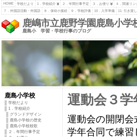
HOME
学校だより
1．学校紹介
２．年間行事予定
３．お便り
４．関連リン
７．外国語活動・外国語
８．保幼小接続
９．学校評価
10．入学準備
11. 引き
鹿嶋市立鹿野学園鹿島小学
鹿島小 学習・学校行事のブログ
鹿島小学校
運動会３学
学校だより
1．学校紹介
グランドデザイン
運動会の開閉会
鹿島小学校の歴史
鹿島小学校校歌
学年合同で練習
２．年間行事予定