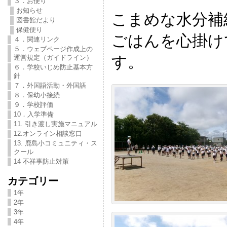
３．お便り
お知らせ
こまめな水分補
図書館だより
保健便り
ごはんを心掛け
４．関連リンク
５．ウェブページ作成上の
す。
運営規定（ガイドライン）
６．学校いじめ防止基本方
針
７．外国語活動・外国語
８．保幼小接続
９．学校評価
10．入学準備
11. 引き渡し実施マニュアル
12.オンライン相談窓口
13. 鹿島小コミュニティ・ス
クール
14 不祥事防止対策
カテゴリー
1年
2年
3年
4年