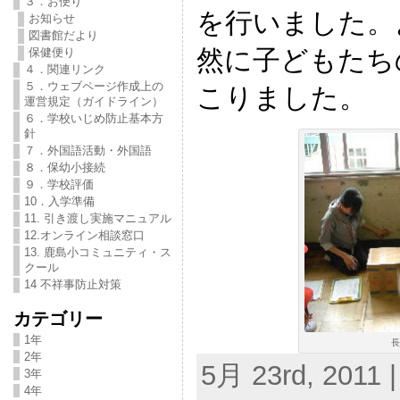
３．お便り
を行いました。
お知らせ
図書館だより
然に子どもたち
保健便り
４．関連リンク
５．ウェブページ作成上の
こりました。
運営規定（ガイドライン）
６．学校いじめ防止基本方
針
７．外国語活動・外国語
８．保幼小接続
９．学校評価
10．入学準備
11. 引き渡し実施マニュアル
12.オンライン相談窓口
13. 鹿島小コミュニティ・ス
クール
14 不祥事防止対策
カテゴリー
1年
長
2年
5月 23rd, 2011 |
3年
4年