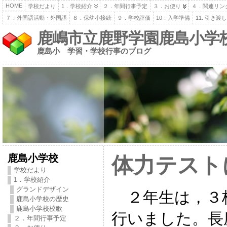
HOME
学校だより
1．学校紹介
２．年間行事予定
３．お便り
４．関連リン
７．外国語活動・外国語
８．保幼小接続
９．学校評価
10．入学準備
11. 引き
鹿嶋市立鹿野学園鹿島小学
鹿島小 学習・学校行事のブログ
鹿島小学校
体力テスト
学校だより
1．学校紹介
グランドデザイン
２年生は，３
鹿島小学校の歴史
鹿島小学校校歌
行いました。長
２．年間行事予定