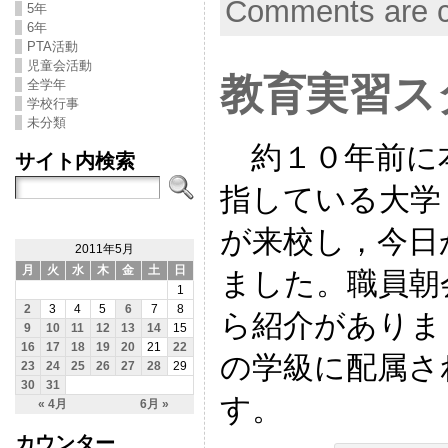
Comments are c
5年
6年
PTA活動
児童会活動
教育実習ス
全学年
学校行事
未分類
約１０年前に
サイト内検索
指している大学
が来校し，今日
2011年5月
月
火
水
木
金
土
日
ました。職員朝
1
2
3
4
5
6
7
8
ら紹介がありま
9
10
11
12
13
14
15
16
17
18
19
20
21
22
の学級に配属さ
23
24
25
26
27
28
29
30
31
す。
« 4月
6月 »
カウンター