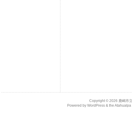
Copyright © 2026
鹿嶋市
Powered by
WordPress
& the
Atahualp