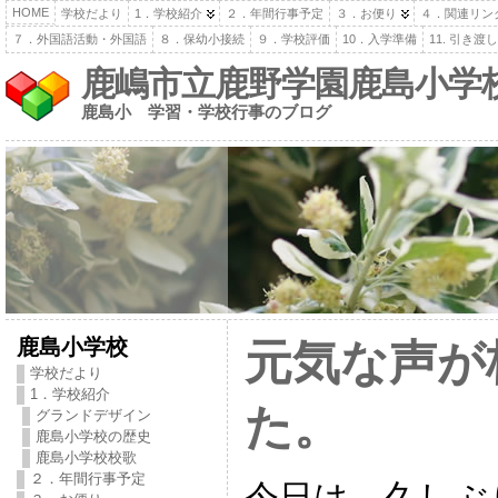
HOME
学校だより
1．学校紹介
２．年間行事予定
３．お便り
４．関連リン
７．外国語活動・外国語
８．保幼小接続
９．学校評価
10．入学準備
11. 引き
鹿嶋市立鹿野学園鹿島小学
鹿島小 学習・学校行事のブログ
鹿島小学校
元気な声が
学校だより
1．学校紹介
た。
グランドデザイン
鹿島小学校の歴史
鹿島小学校校歌
２．年間行事予定
今日は，久しぶ