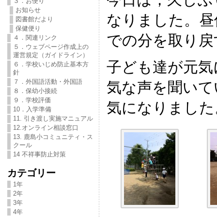
３．お便り
お知らせ
なりました。昼
図書館だより
保健便り
での分を取り戻
４．関連リンク
５．ウェブページ作成上の
運営規定（ガイドライン）
子ども達が元気
６．学校いじめ防止基本方
針
７．外国語活動・外国語
気な声を聞いて
８．保幼小接続
９．学校評価
気になりました
10．入学準備
11. 引き渡し実施マニュアル
12.オンライン相談窓口
13. 鹿島小コミュニティ・ス
クール
14 不祥事防止対策
カテゴリー
1年
2年
3年
4年