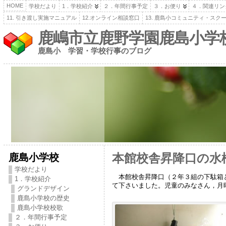
HOME
学校だより
1．学校紹介
２．年間行事予定
３．お便り
４．関連リン
11. 引き渡し実施マニュアル
12.オンライン相談窓口
13. 鹿島小コミュニティ・スク
鹿嶋市立鹿野学園鹿島小学
鹿島小 学習・学校行事のブログ
鹿島小学校
本館校舎昇降口の水
学校だより
本館校舎昇降口（２年３組の下駄箱と
1．学校紹介
て下さいました。児童のみなさん，月
グランドデザイン
鹿島小学校の歴史
鹿島小学校校歌
２．年間行事予定