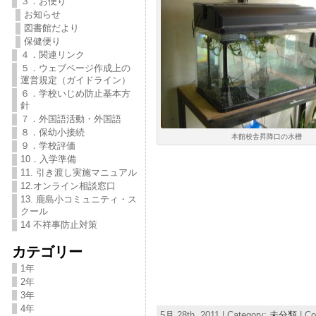
３．お便り
お知らせ
図書館だより
保健便り
４．関連リンク
５．ウェブページ作成上の
運営規定（ガイドライン）
６．学校いじめ防止基本方
針
７．外国語活動・外国語
８．保幼小接続
本館校舎昇降口の水槽
９．学校評価
10．入学準備
11. 引き渡し実施マニュアル
12.オンライン相談窓口
13. 鹿島小コミュニティ・ス
クール
14 不祥事防止対策
カテゴリー
1年
2年
3年
4年
5月 28th, 2011 | Category:
未分類
|
Co