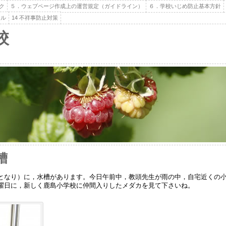
ク
５．ウェブページ作成上の運営規定（ガイドライン）
６．学校いじめ防止基本方針
ール
14 不祥事防止対策
校
槽
なり）に，水槽があります。今日午前中，教頭先生が雨の中，自宅近くの小
曜日に，新しく鹿島小学校に仲間入りしたメダカを見て下さいね。