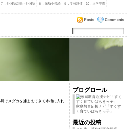
７．外国語活動・外国語
８．保幼小接続
９．学校評価
10．入学準備
Posts
Comments
ブログロール
川でメダカを捕まえてきて水槽に入れ
家庭教育応援ナビ「すくす
く育ていばらきっ子」
最近の投稿