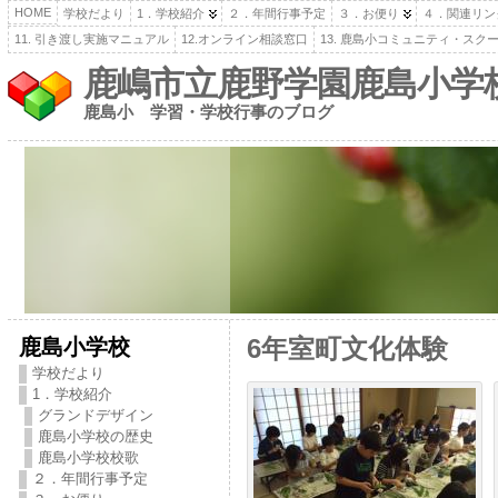
HOME
学校だより
1．学校紹介
２．年間行事予定
３．お便り
４．関連リン
11. 引き渡し実施マニュアル
12.オンライン相談窓口
13. 鹿島小コミュニティ・スク
鹿嶋市立鹿野学園鹿島小学
鹿島小 学習・学校行事のブログ
鹿島小学校
6年室町文化体験
学校だより
1．学校紹介
グランドデザイン
鹿島小学校の歴史
鹿島小学校校歌
２．年間行事予定