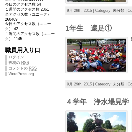
今日のアクセス数 54
１週間のアクセス数 2361
9月 29th, 2015 | Category:
未分類
|
Co
全アクセス数（ユニーク）
268469
今日のアクセス数（ユニー
1年生 遠足①
ク） 42
１週間のアクセス数（ユニー
ク） 1145
職員用入り口
ログイン
投稿の
RSS
コメントの
RSS
WordPress.org
9月 29th, 2015 | Category:
未分類
|
Co
４学年 浄水場見学