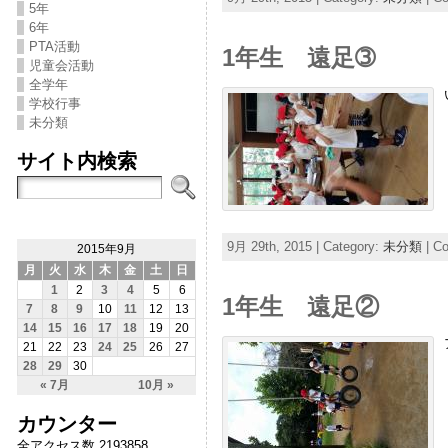
5年
6年
PTA活動
1年生 遠足➂
児童会活動
全学年
学校行事
未分類
サイト内検索
9月 29th, 2015 | Category:
未分類
|
Co
2015年9月
月
火
水
木
金
土
日
1
2
3
4
5
6
1年生 遠足②
7
8
9
10
11
12
13
14
15
16
17
18
19
20
21
22
23
24
25
26
27
28
29
30
« 7月
10月 »
カウンター
全アクセス数 2193858