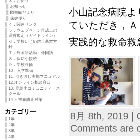
３．お便り
お知らせ
小山記念病院よ
図書館だより
保健便り
ていただき，Ａ
４．関連リンク
５．ウェブページ作成上の
運営規定（ガイドライン）
実践的な救命救
６．学校いじめ防止基本方
針
７．外国語活動・外国語
８．保幼小接続
９．学校評価
10．入学準備
11. 引き渡し実施マニュアル
12.オンライン相談窓口
13. 鹿島小コミュニティ・ス
クール
14 不祥事防止対策
カテゴリー
8月 8th, 2019 | 
1年
2年
Comments are c
3年
4年