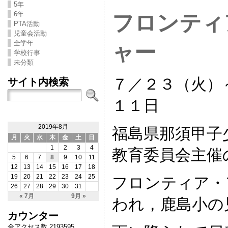
5年
6年
フロンティ
PTA活動
児童会活動
全学年
ャー
学校行事
未分類
７／２３（火）
サイト内検索
１１日
2019年8月
福島県那須甲子
月
火
水
木
金
土
日
1
2
3
4
教育委員会主催
5
6
7
8
9
10
11
12
13
14
15
16
17
18
19
20
21
22
23
24
25
フロンティア・
26
27
28
29
30
31
« 7月
9月 »
われ，鹿島小の
カウンター
全アクセス数 2193595