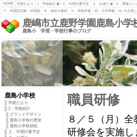
HOME
学校だより
1．学校紹介
２．年間行事予定
３．お便り
４．関連リン
７．外国語活動・外国語
８．保幼小接続
９．学校評価
10．入学準備
11. 引き
鹿嶋市立鹿野学園鹿島小学
鹿島小 学習・学校行事のブログ
鹿島小学校
職員研修
学校だより
1．学校紹介
グランドデザイン
８／５（月）全
鹿島小学校の歴史
鹿島小学校校歌
研修会を実施し
２．年間行事予定