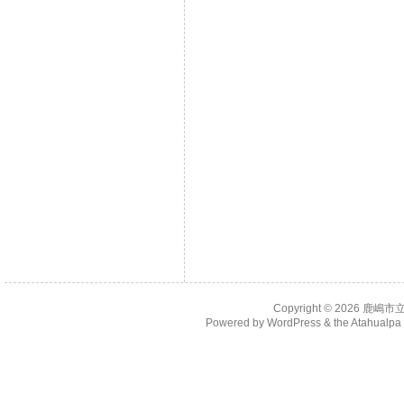
Copyright © 2026
鹿嶋市
Powered by
WordPress
& the
Atahualp