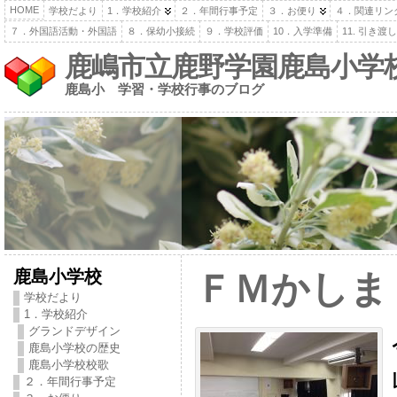
HOME
学校だより
1．学校紹介
２．年間行事予定
３．お便り
４．関連リン
７．外国語活動・外国語
８．保幼小接続
９．学校評価
10．入学準備
11. 引き
鹿嶋市立鹿野学園鹿島小学
鹿島小 学習・学校行事のブログ
鹿島小学校
ＦＭかしま
学校だより
1．学校紹介
グランドデザイン
鹿島小学校の歴史
鹿島小学校校歌
２．年間行事予定