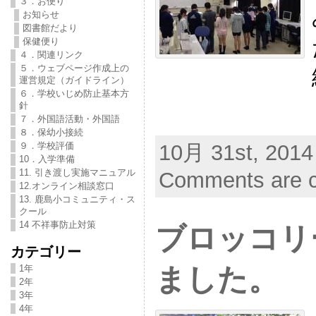
３．お便り
お知らせ
図書館だより
保健便り
４．関連リンク
５．ウェブページ作成上の
運営規定（ガイドライン）
６．学校いじめ防止基本方
針
７．外国語活動・外国語
８．保幼小接続
９．学校評価
10月 31st, 2014
10．入学準備
11. 引き渡し実施マニュアル
Comments are c
12.オンライン相談窓口
13. 鹿島小コミュニティ・ス
クール
14 不祥事防止対策
ブロッコリ
カテゴリー
1年
ました。
2年
3年
4年