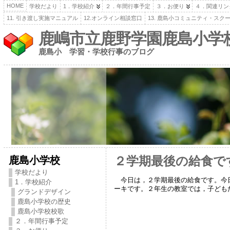
HOME
学校だより
1．学校紹介
２．年間行事予定
３．お便り
４．関連リン
11. 引き渡し実施マニュアル
12.オンライン相談窓口
13. 鹿島小コミュニティ・スク
鹿嶋市立鹿野学園鹿島小学
鹿島小 学習・学校行事のブログ
鹿島小学校
２学期最後の給食で
学校だより
今日は，２学期最後の給食です。今日
1．学校紹介
ーキです。２年生の教室では，子ども
グランドデザイン
鹿島小学校の歴史
鹿島小学校校歌
２．年間行事予定