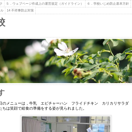
ク
５．ウェブページ作成上の運営規定（ガイドライン）
６．学校いじめ防止基本方針
ール
14 不祥事防止対策
校
す
のメニューは，牛乳 エビチャーハン フライドチキン カリカリサラダ 
たちは笑顔で給食の準備をする姿が見られました。