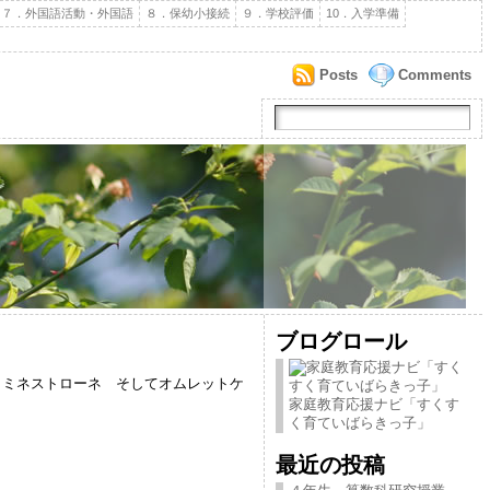
７．外国語活動・外国語
８．保幼小接続
９．学校評価
10．入学準備
Posts
Comments
ブログロール
ミネストローネ そしてオムレットケ
家庭教育応援ナビ「すくす
く育ていばらきっ子」
最近の投稿