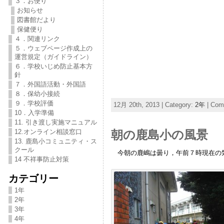
３．お便り
お知らせ
図書館だより
保健便り
４．関連リンク
５．ウェブページ作成上の
運営規定（ガイドライン）
６．学校いじめ防止基本方
針
７．外国語活動・外国語
８．保幼小接続
９．学校評価
12月 20th, 2013 | Category:
2年
|
Comm
10．入学準備
11. 引き渡し実施マニュアル
12.オンライン相談窓口
朝の鹿島小の風景
13. 鹿島小コミュニティ・ス
クール
今朝の鹿嶋は曇り，午前７時現在の気
14 不祥事防止対策
カテゴリー
1年
2年
3年
4年