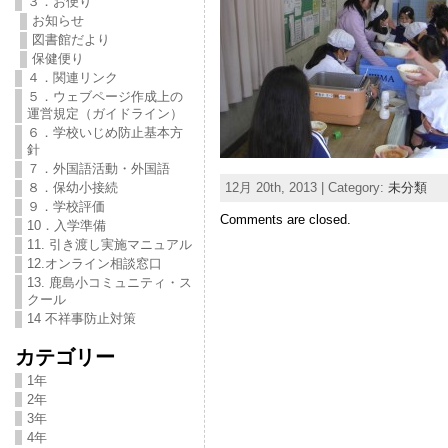
３．お便り
お知らせ
図書館だより
保健便り
４．関連リンク
５．ウェブページ作成上の
運営規定（ガイドライン）
６．学校いじめ防止基本方
針
７．外国語活動・外国語
12月 20th, 2013 | Category:
未分類
８．保幼小接続
９．学校評価
Comments are closed.
10．入学準備
11. 引き渡し実施マニュアル
12.オンライン相談窓口
13. 鹿島小コミュニティ・ス
クール
14 不祥事防止対策
カテゴリー
1年
2年
3年
4年