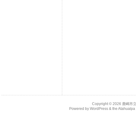
Copyright © 2026
鹿嶋市
Powered by
WordPress
& the
Atahualp