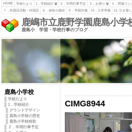
HOME
学校だより
1．学校紹介
２．年間行事予定
３．お便り
４．関連リン
７．外国語活動・外国語
８．保幼小接続
９．学校評価
10．入学準備
11. 引き
鹿嶋市立鹿野学園鹿島小学
鹿島小 学習・学校行事のブログ
鹿島小学校
学校だより
CIMG8944
1．学校紹介
グランドデザイン
鹿島小学校の歴史
鹿島小学校校歌
２．年間行事予定