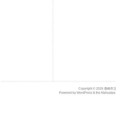
Copyright © 2026
鹿嶋市
Powered by
WordPress
& the
Atahualp