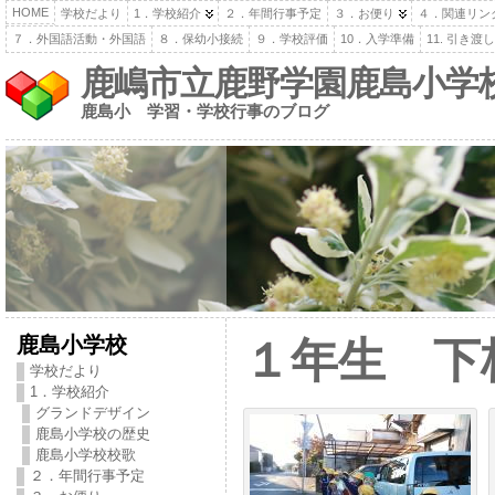
HOME
学校だより
1．学校紹介
２．年間行事予定
３．お便り
４．関連リン
７．外国語活動・外国語
８．保幼小接続
９．学校評価
10．入学準備
11. 引き
鹿嶋市立鹿野学園鹿島小学
鹿島小 学習・学校行事のブログ
鹿島小学校
１年生 下
学校だより
1．学校紹介
グランドデザイン
鹿島小学校の歴史
鹿島小学校校歌
２．年間行事予定