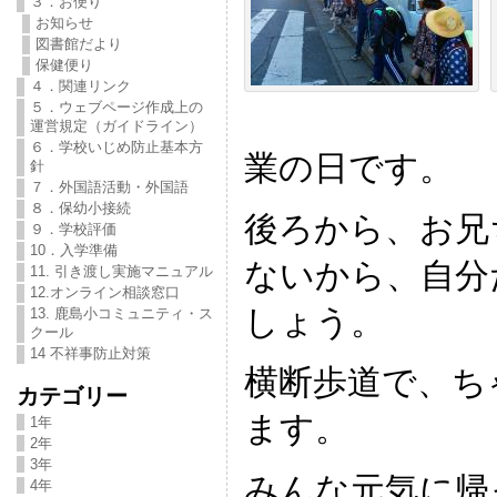
３．お便り
お知らせ
図書館だより
保健便り
４．関連リンク
５．ウェブページ作成上の
運営規定（ガイドライン）
６．学校いじめ防止基本方
業の日です。
針
７．外国語活動・外国語
８．保幼小接続
後ろから、お兄
９．学校評価
10．入学準備
ないから、自分
11. 引き渡し実施マニュアル
12.オンライン相談窓口
しょう。
13. 鹿島小コミュニティ・ス
クール
14 不祥事防止対策
横断歩道で、ち
カテゴリー
ます。
1年
2年
3年
みんな元気に帰
4年