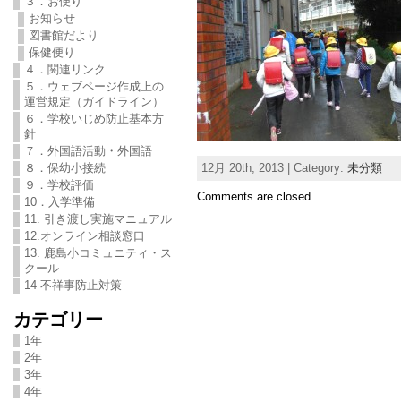
３．お便り
お知らせ
図書館だより
保健便り
４．関連リンク
５．ウェブページ作成上の
運営規定（ガイドライン）
６．学校いじめ防止基本方
針
７．外国語活動・外国語
12月 20th, 2013 | Category:
未分類
８．保幼小接続
９．学校評価
Comments are closed.
10．入学準備
11. 引き渡し実施マニュアル
12.オンライン相談窓口
13. 鹿島小コミュニティ・ス
クール
14 不祥事防止対策
カテゴリー
1年
2年
3年
4年