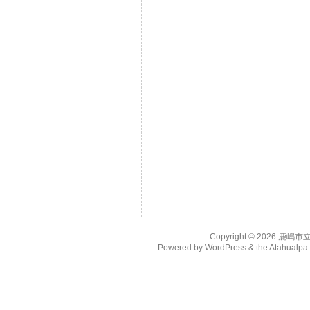
Copyright © 2026
鹿嶋市
Powered by
WordPress
& the
Atahualp