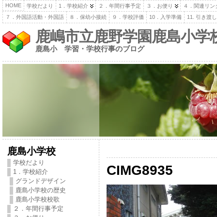
HOME
学校だより
1．学校紹介
２．年間行事予定
３．お便り
４．関連リン
７．外国語活動・外国語
８．保幼小接続
９．学校評価
10．入学準備
11. 引き
鹿嶋市立鹿野学園鹿島小学
鹿島小 学習・学校行事のブログ
鹿島小学校
学校だより
CIMG8935
1．学校紹介
グランドデザイン
鹿島小学校の歴史
鹿島小学校校歌
２．年間行事予定