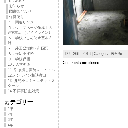
３．お便り
お知らせ
図書館だより
保健便り
４．関連リンク
５．ウェブページ作成上の
運営規定（ガイドライン）
６．学校いじめ防止基本方
針
７．外国語活動・外国語
12月 26th, 2013 | Category:
未分類
８．保幼小接続
９．学校評価
Comments are closed.
10．入学準備
11. 引き渡し実施マニュアル
12.オンライン相談窓口
13. 鹿島小コミュニティ・ス
クール
14 不祥事防止対策
カテゴリー
1年
2年
3年
4年