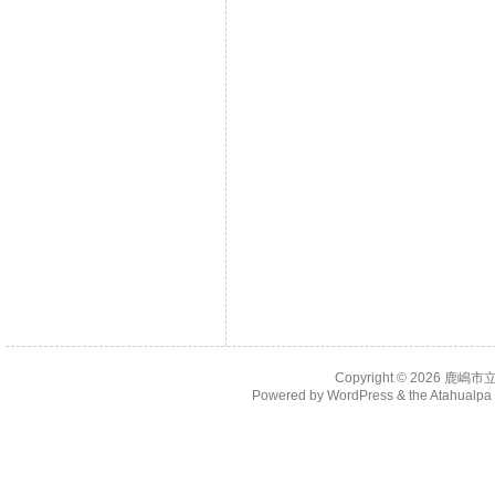
Copyright © 2026
鹿嶋市
Powered by
WordPress
& the
Atahualp