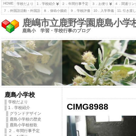
HOME
学校だより
1．学校紹介
２．年間行事予定
３．お便り
４．関連リン
７．外国語活動・外国語
８．保幼小接続
９．学校評価
10．入学準備
11. 引き
鹿嶋市立鹿野学園鹿島小学
鹿島小 学習・学校行事のブログ
鹿島小学校
学校だより
CIMG8988
1．学校紹介
グランドデザイン
鹿島小学校の歴史
鹿島小学校校歌
２．年間行事予定