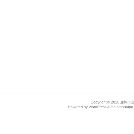
Copyright © 2026
鹿嶋市
Powered by
WordPress
& the
Atahualp