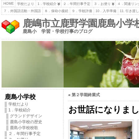
HOME
学校だより
1．学校紹介
２．年間行事予定
３．お便り
４．関連リン
７．外国語活動・外国語
８．保幼小接続
９．学校評価
10．入学準備
11. 引き
鹿嶋市立鹿野学園鹿島小学
鹿島小 学習・学校行事のブログ
«
第２学期終業式
鹿島小学校
学校だより
お世話になりま
1．学校紹介
グランドデザイン
鹿島小学校の歴史
鹿島小学校校歌
２．年間行事予定