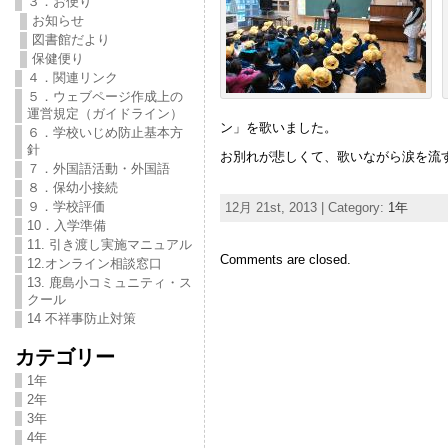
３．お便り
お知らせ
図書館だより
保健便り
４．関連リンク
５．ウェブページ作成上の
運営規定（ガイドライン）
ン」を歌いました。
６．学校いじめ防止基本方
針
お別れが悲しくて、歌いながら涙を流
７．外国語活動・外国語
８．保幼小接続
９．学校評価
12月 21st, 2013 | Category:
1年
10．入学準備
11. 引き渡し実施マニュアル
Comments are closed.
12.オンライン相談窓口
13. 鹿島小コミュニティ・ス
クール
14 不祥事防止対策
カテゴリー
1年
2年
3年
4年