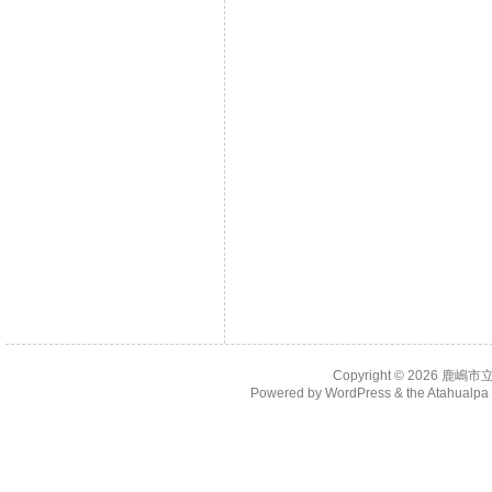
Copyright © 2026
鹿嶋市
Powered by
WordPress
& the
Atahualp