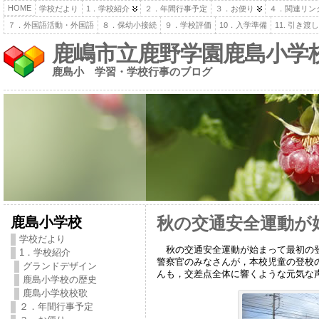
HOME
学校だより
1．学校紹介
２．年間行事予定
３．お便り
４．関連リン
７．外国語活動・外国語
８．保幼小接続
９．学校評価
10．入学準備
11. 引き
鹿嶋市立鹿野学園鹿島小学
鹿島小 学習・学校行事のブログ
鹿島小学校
秋の交通安全運動が
学校だより
秋の交通安全運動が始まって最初の登
1．学校紹介
警察官のみなさんが，本校児童の登校
グランドデザイン
んも，交差点全体に響くような元気な
鹿島小学校の歴史
鹿島小学校校歌
２．年間行事予定