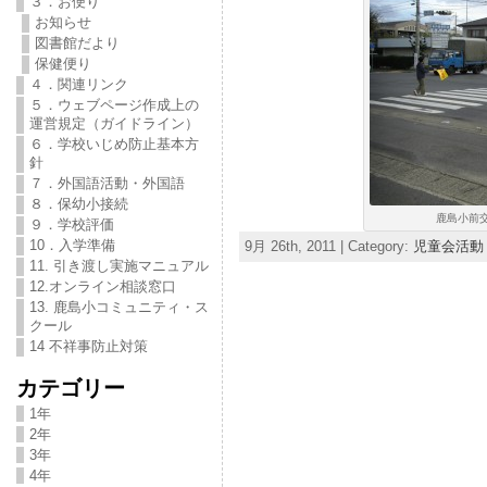
３．お便り
お知らせ
図書館だより
保健便り
４．関連リンク
５．ウェブページ作成上の
運営規定（ガイドライン）
６．学校いじめ防止基本方
針
７．外国語活動・外国語
８．保幼小接続
鹿島小前交
９．学校評価
10．入学準備
9月 26th, 2011 | Category:
児童会活動
11. 引き渡し実施マニュアル
12.オンライン相談窓口
13. 鹿島小コミュニティ・ス
クール
14 不祥事防止対策
カテゴリー
1年
2年
3年
4年