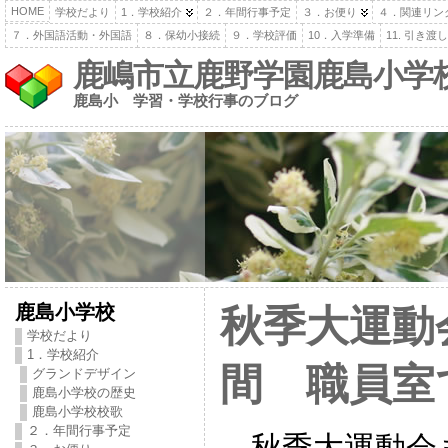
HOME
学校だより
1．学校紹介
２．年間行事予定
３．お便り
４．関連リン
７．外国語活動・外国語
８．保幼小接続
９．学校評価
10．入学準備
11. 引き
鹿嶋市立鹿野学園鹿島小学
鹿島小 学習・学校行事のブログ
鹿島小学校
秋季大運動
学校だより
1．学校紹介
間 職員室
グランドデザイン
鹿島小学校の歴史
鹿島小学校校歌
２．年間行事予定
秋季大運動会