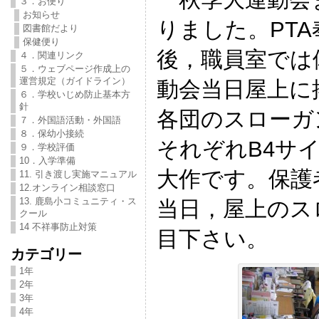
３．お便り
お知らせ
りました。PT
図書館だより
保健便り
後，職員室では
４．関連リンク
５．ウェブページ作成上の
運営規定（ガイドライン）
動会当日屋上に
６．学校いじめ防止基本方
針
各団のスローガ
７．外国語活動・外国語
８．保幼小接続
それぞれB4サ
９．学校評価
10．入学準備
大作です。保護
11. 引き渡し実施マニュアル
12.オンライン相談窓口
13. 鹿島小コミュニティ・ス
当日，屋上のス
クール
14 不祥事防止対策
目下さい。
カテゴリー
1年
2年
3年
4年