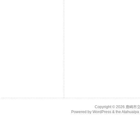
Copyright © 2026
鹿嶋市
Powered by
WordPress
& the
Atahualp