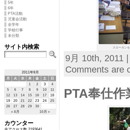
5年
6年
PTA活動
児童会活動
全学年
学校行事
未分類
サイト内検索
スローガンを製
9月 10th, 2011 |
Comments are c
2011年9月
月
火
水
木
金
土
日
1
2
3
4
PTA奉仕作
5
6
7
8
9
10
11
12
13
14
15
16
17
18
19
20
21
22
23
24
25
26
27
28
29
30
« 8月
10月 »
カウンター
全アクセス数 2193641