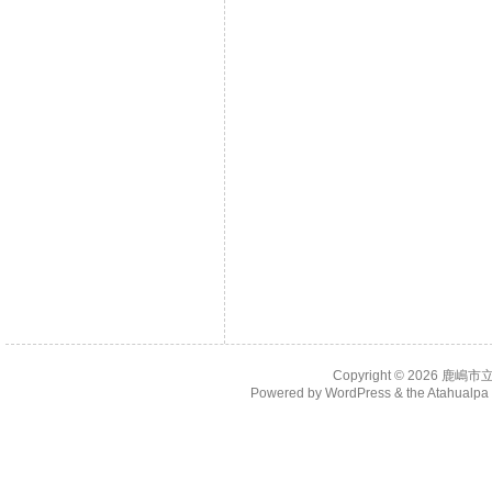
Copyright © 2026
鹿嶋市
Powered by
WordPress
& the
Atahualp