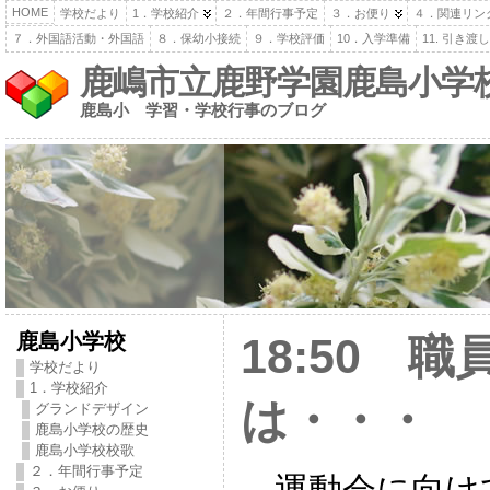
HOME
学校だより
1．学校紹介
２．年間行事予定
３．お便り
４．関連リン
７．外国語活動・外国語
８．保幼小接続
９．学校評価
10．入学準備
11. 引き
鹿嶋市立鹿野学園鹿島小学
鹿島小 学習・学校行事のブログ
鹿島小学校
18:50 
学校だより
1．学校紹介
は・・・
グランドデザイン
鹿島小学校の歴史
鹿島小学校校歌
２．年間行事予定
運動会に向け