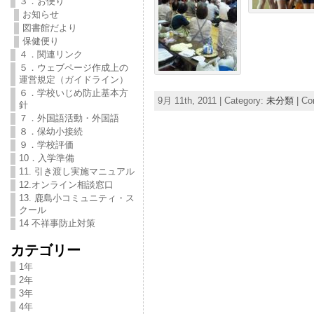
３．お便り
お知らせ
図書館だより
保健便り
４．関連リンク
５．ウェブページ作成上の
運営規定（ガイドライン）
６．学校いじめ防止基本方
9月 11th, 2011 | Category:
未分類
|
Co
針
７．外国語活動・外国語
８．保幼小接続
９．学校評価
10．入学準備
11. 引き渡し実施マニュアル
12.オンライン相談窓口
13. 鹿島小コミュニティ・ス
クール
14 不祥事防止対策
カテゴリー
1年
2年
3年
4年