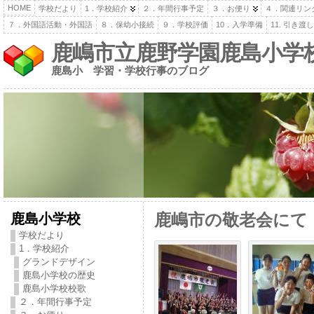
HOME
学校だより
1．学校紹介
２．年間行事予定
３．お便り
４．関連リン
７．外国語活動・外国語
８．保幼小接続
９．学校評価
10．入学準備
11. 引き
鹿嶋市立鹿野学園鹿島小学
鹿島小 学習・学校行事のブログ
鹿島小学校
鹿嶋市の敬老会にて
学校だより
1．学校紹介
グランドデザイン
鹿島小学校の歴史
鹿島小学校校歌
２．年間行事予定