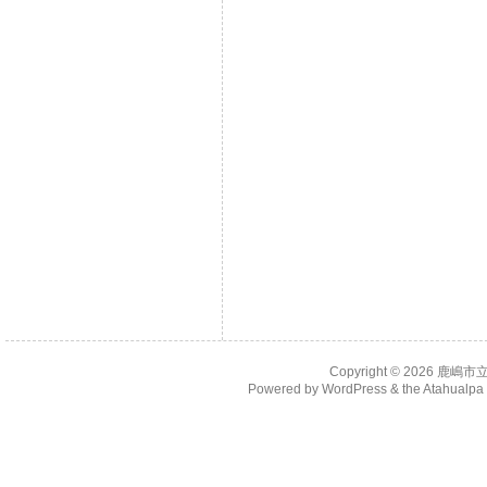
Copyright © 2026
鹿嶋市
Powered by
WordPress
& the
Atahualp