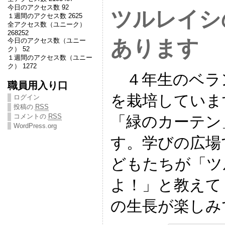
今日のアクセス数 92
ツルレイシ
１週間のアクセス数 2625
全アクセス数（ユニーク）
268252
あります
今日のアクセス数（ユニー
ク） 52
１週間のアクセス数（ユニー
ク） 1272
４年生のベラ
職員用入り口
を栽培していま
ログイン
投稿の
RSS
コメントの
RSS
「緑のカーテン
WordPress.org
す。学びの広場
どもたちが「ツ
よ！」と教えて
の生長が楽しみ