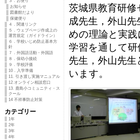
３．お便り
茨城県教育研修
お知らせ
図書館だより
成先生，外山先
保健便り
４．関連リンク
５．ウェブページ作成上の
めの理論と実践
運営規定（ガイドライン）
６．学校いじめ防止基本方
学習を通して研
針
７．外国語活動・外国語
先生，外山先生
８．保幼小接続
９．学校評価
います。
10．入学準備
11. 引き渡し実施マニュアル
12.オンライン相談窓口
13. 鹿島小コミュニティ・ス
クール
14 不祥事防止対策
カテゴリー
1年
2年
3年
4年