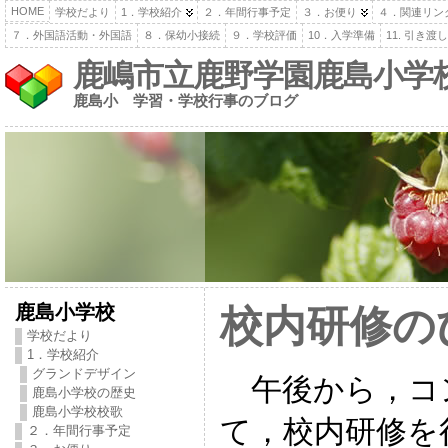
HOME
学校だより
1．学校紹介
２．年間行事予定
３．お便り
４．関連リン
７．外国語活動・外国語
８．保幼小接続
９．学校評価
10．入学準備
11. 引き
鹿嶋市立鹿野学園鹿島小学
鹿島小 学習・学校行事のブログ
鹿島小学校
校内研修の
学校だより
1．学校紹介
グランドデザイン
午後から，コ
鹿島小学校の歴史
鹿島小学校校歌
て，校内研修を
２．年間行事予定