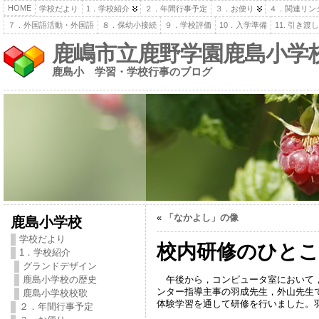
HOME
学校だより
1．学校紹介
２．年間行事予定
３．お便り
４．関連リン
７．外国語活動・外国語
８．保幼小接続
９．学校評価
10．入学準備
11. 引き
鹿嶋市立鹿野学園鹿島小学
鹿島小 学習・学校行事のブログ
«
「なかよし」の像
鹿島小学校
学校だより
校内研修のひと
1．学校紹介
グランドデザイン
午後から，コンピュータ室において，
鹿島小学校の歴史
ンター指導主事の羽成先生，外山先生
鹿島小学校校歌
体験学習を通して研修を行いました。
２．年間行事予定