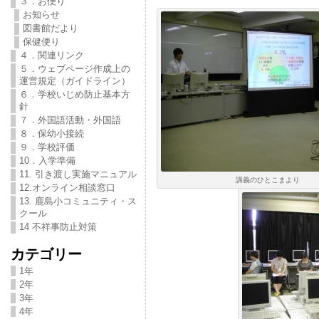
３．お便り
お知らせ
図書館だより
保健便り
４．関連リンク
５．ウェブページ作成上の
運営規定（ガイドライン）
６．学校いじめ防止基本方
針
７．外国語活動・外国語
８．保幼小接続
９．学校評価
10．入学準備
11. 引き渡し実施マニュアル
講義のひとこまより
12.オンライン相談窓口
13. 鹿島小コミュニティ・ス
クール
14 不祥事防止対策
カテゴリー
1年
2年
3年
4年