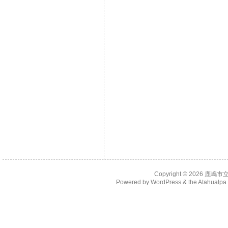
Copyright © 2026
鹿嶋市
Powered by
WordPress
& the
Atahualp