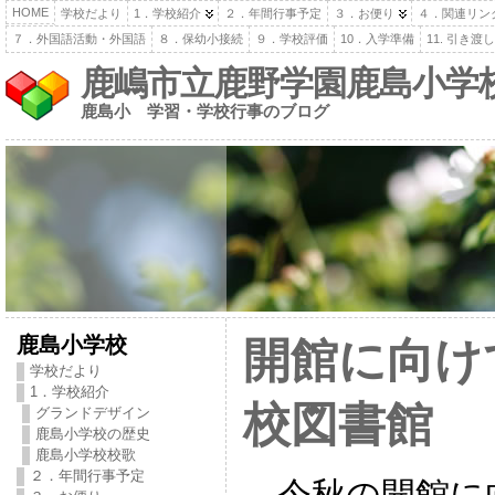
HOME
学校だより
1．学校紹介
２．年間行事予定
３．お便り
４．関連リン
７．外国語活動・外国語
８．保幼小接続
９．学校評価
10．入学準備
11. 引き
鹿嶋市立鹿野学園鹿島小学
鹿島小 学習・学校行事のブログ
鹿島小学校
開館に向け
学校だより
1．学校紹介
校図書館
グランドデザイン
鹿島小学校の歴史
鹿島小学校校歌
２．年間行事予定
今秋の開館に