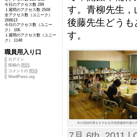
今日のアクセス数 289
す。青柳先生，
１週間のアクセス数 2509
全アクセス数（ユニーク）
後藤先生どうも
268613
今日のアクセス数（ユニー
ク） 106
す。
１週間のアクセス数（ユニー
ク） 1148
職員用入り口
ログイン
投稿の
RSS
コメントの
RSS
WordPress.org
本の登録作業をすすめる学校図書館司書の先生方
7月 6th, 2011 | 