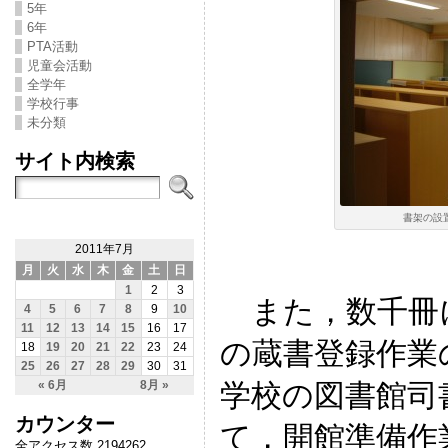
5年
6年
PTA活動
児童会活動
全学年
学校行事
未分類
サイト内検索
書架の設置
2011年7月
月
火
水
木
金
土
日
1
2
3
また，数千冊
4
5
6
7
8
9
10
11
12
13
14
15
16
17
の蔵書登録作業
18
19
20
21
22
23
24
25
26
27
28
29
30
31
学校の図書館司
« 6月
8月 »
カウンター
て，開館準備作
全アクセス数 2194262