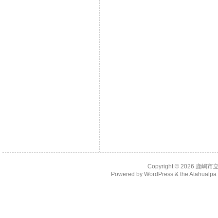
Copyright © 2026
鹿嶋市
Powered by
WordPress
& the
Atahualp