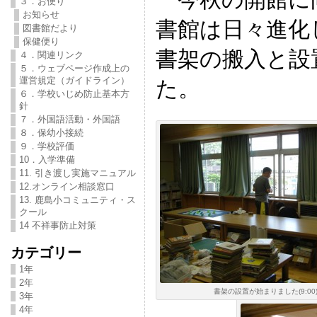
３．お便り
お知らせ
書館は日々進化
図書館だより
保健便り
書架の搬入と設
４．関連リンク
５．ウェブページ作成上の
運営規定（ガイドライン）
た。
６．学校いじめ防止基本方
針
７．外国語活動・外国語
８．保幼小接続
９．学校評価
10．入学準備
11. 引き渡し実施マニュアル
12.オンライン相談窓口
13. 鹿島小コミュニティ・ス
クール
14 不祥事防止対策
カテゴリー
1年
2年
書架の設置が始まりました(9:00
3年
4年