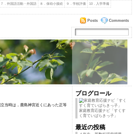
７．外国語活動・外国語
８．保幼小接続
９．学校評価
10．入学準備
Posts
Comments
ブログロール
創立当時は，鹿島神宮近くにあった正等
家庭教育応援ナビ「すくす
く育ていばらきっ子」
最近の投稿