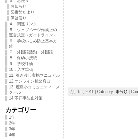
３．お便り
お知らせ
図書館だより
保健便り
４．関連リンク
５．ウェブページ作成上の
運営規定（ガイドライン）
６．学校いじめ防止基本方
針
７．外国語活動・外国語
８．保幼小接続
９．学校評価
10．入学準備
11. 引き渡し実施マニュアル
12.オンライン相談窓口
13. 鹿島小コミュニティ・ス
7月 1st, 2011 | Category:
未分類
|
Com
クール
14 不祥事防止対策
カテゴリー
1年
2年
3年
4年