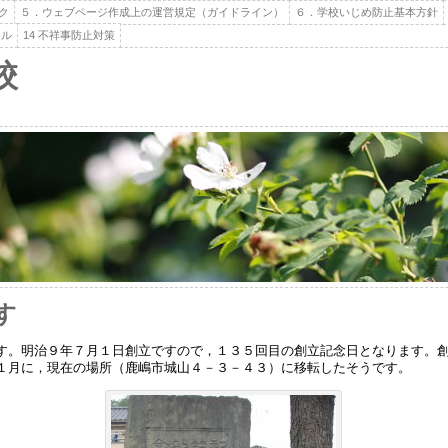
ク
５．ウェブページ作成上の運営規定（ガイドライン）
６．学校いじめ防止基本方針
ール
14 不祥事防止対策
校
す
す。明治９年７月１日創立ですので，１３５回目の創立記念日となります。
１月に，現在の場所（鹿嶋市城山４－３－４３）に移転したそうです。