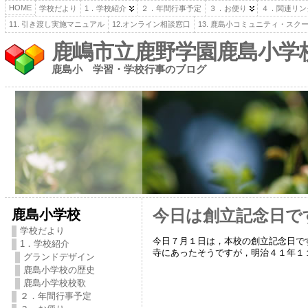
HOME
学校だより
1．学校紹介
２．年間行事予定
３．お便り
４．関連リン
11. 引き渡し実施マニュアル
12.オンライン相談窓口
13. 鹿島小コミュニティ・スク
鹿嶋市立鹿野学園鹿島小学
鹿島小 学習・学校行事のブログ
鹿島小学校
今日は創立記念日で
学校だより
今日７月１日は，本校の創立記念日で
1．学校紹介
寺にあったそうですが，明治４１年１
グランドデザイン
鹿島小学校の歴史
鹿島小学校校歌
２．年間行事予定