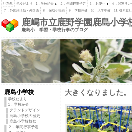
HOME
学校だより
1．学校紹介
２．年間行事予定
３．お便り
４．関連リン
７．外国語活動・外国語
８．保幼小接続
９．学校評価
10．入学準備
11. 引き
鹿嶋市立鹿野学園鹿島小学
鹿島小 学習・学校行事のブログ
鹿島小学校
大きくなりました。
学校だより
1．学校紹介
グランドデザイン
鹿島小学校の歴史
鹿島小学校校歌
２．年間行事予定