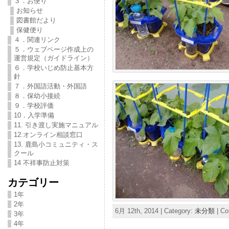
３．お便り
お知らせ
図書館だより
保健便り
４．関連リンク
５．ウェブページ作成上の
運営規定（ガイドライン）
６．学校いじめ防止基本方
針
７．外国語活動・外国語
８．保幼小接続
９．学校評価
10．入学準備
11. 引き渡し実施マニュアル
12.オンライン相談窓口
13. 鹿島小コミュニティ・ス
クール
14 不祥事防止対策
カテゴリー
1年
2年
6月 12th, 2014 | Category:
未分類
|
Co
3年
4年