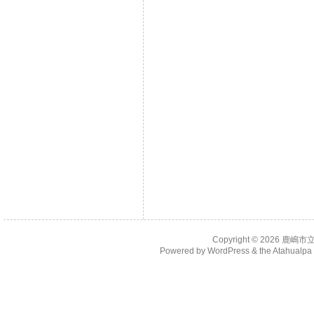
Copyright © 2026
鹿嶋市
Powered by
WordPress
& the
Atahualp