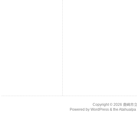
Copyright © 2026
鹿嶋市
Powered by
WordPress
& the
Atahualp