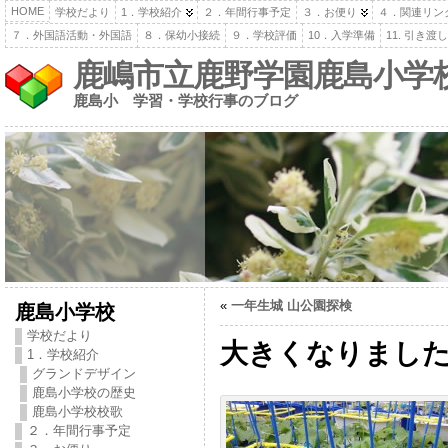
HOME
学校だより
1．学校紹介
２．年間行事予定
３．お便り
４．関連リン
７．外国語活動・外国語
８．保幼小接続
９．学校評価
10．入学準備
11. 引き
鹿嶋市立鹿野学園鹿島小学
鹿島小 学習・学校行事のブログ
«
一年生城 山公園探検
鹿島小学校
学校だより
大きくなりまし
1．学校紹介
グランドデザイン
鹿島小学校の歴史
鹿島小学校校歌
２．年間行事予定