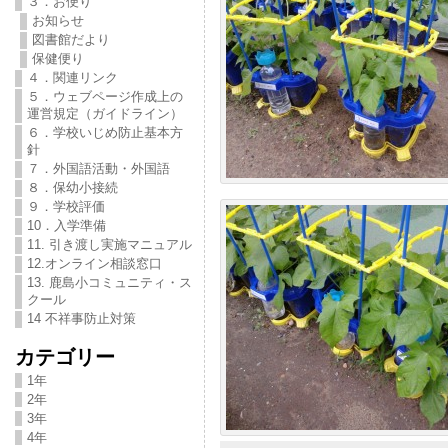
３．お便り
お知らせ
図書館だより
保健便り
４．関連リンク
５．ウェブページ作成上の
運営規定（ガイドライン）
６．学校いじめ防止基本方
針
７．外国語活動・外国語
８．保幼小接続
９．学校評価
10．入学準備
11. 引き渡し実施マニュアル
12.オンライン相談窓口
13. 鹿島小コミュニティ・ス
クール
14 不祥事防止対策
カテゴリー
1年
2年
3年
4年