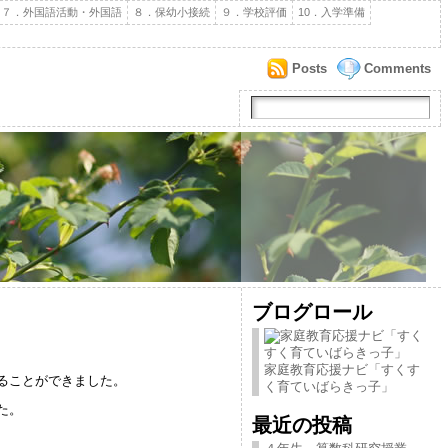
７．外国語活動・外国語
８．保幼小接続
９．学校評価
10．入学準備
Posts
Comments
ブログロール
家庭教育応援ナビ「すくす
ることができました。
く育ていばらきっ子」
た。
最近の投稿