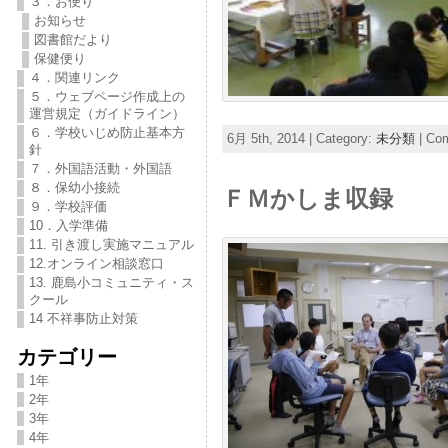
３．お便り
お知らせ
図書館だより
保健便り
４．関連リンク
５．ウェブページ作成上の
運営規定（ガイドライン）
６．学校いじめ防止基本方
6月 5th, 2014 | Category:
未分類
|
Com
針
７．外国語活動・外国語
８．保幼小接続
ＦＭかしま収録
９．学校評価
10．入学準備
11. 引き渡し実施マニュアル
12.オンライン相談窓口
13. 鹿島小コミュニティ・ス
クール
14 不祥事防止対策
カテゴリー
1年
2年
3年
4年