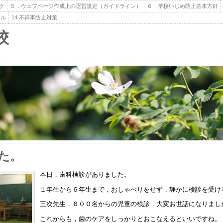
ク
５．ウェブページ作成上の運営規定（ガイドライン）
６．学校いじめ防止基本方針
ール
14 不祥事防止対策
校
た。
本日，歯科検診がありました。
１年生から６年生まで，おしゃべりをせず，静かに検診を受け
三次先生，６００名からの児童の検診，大変お世話になりまし
これからも，歯のケアをしっかりとおこなえるといいですね。