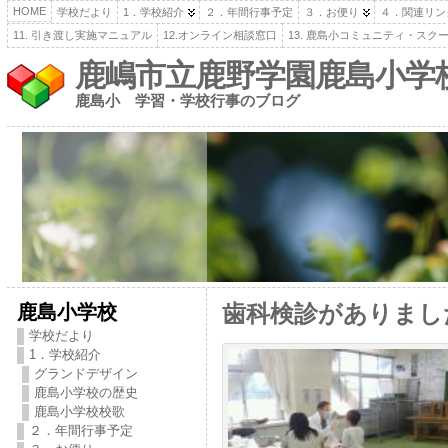
HOME
学校だより
1．学校紹介
２．年間行事予定
３．お便り
４．関連リン
11. 引き渡し実施マニュアル
12.オンライン相談窓口
13. 鹿島小コミュニティ・スク
鹿嶋市立鹿野学園鹿島小学
鹿島小 学習・学校行事のブログ
鹿島小学校
歯科検診がありまし
学校だより
1．学校紹介
グランドデザイン
鹿島小学校の歴史
鹿島小学校校歌
２．年間行事予定