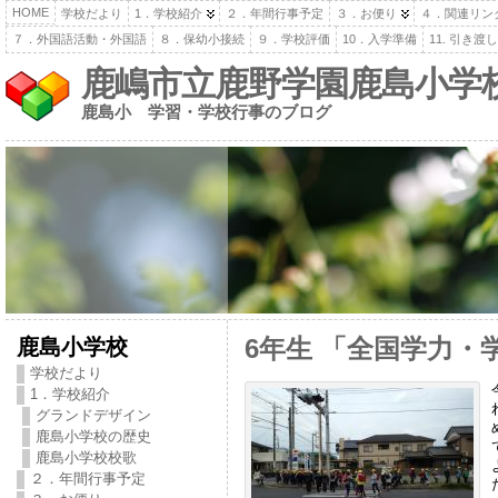
HOME
学校だより
1．学校紹介
２．年間行事予定
３．お便り
４．関連リン
７．外国語活動・外国語
８．保幼小接続
９．学校評価
10．入学準備
11. 引き
鹿嶋市立鹿野学園鹿島小学
鹿島小 学習・学校行事のブログ
鹿島小学校
6年生 「全国学力・
学校だより
1．学校紹介
グランドデザイン
鹿島小学校の歴史
鹿島小学校校歌
２．年間行事予定