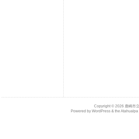
Copyright © 2026
鹿嶋市
Powered by
WordPress
& the
Atahualp