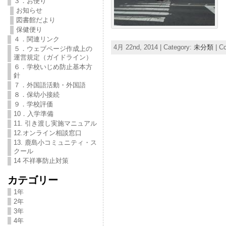
３．お便り
お知らせ
図書館だより
保健便り
４．関連リンク
4月 22nd, 2014 | Category:
未分類
|
Co
５．ウェブページ作成上の
運営規定（ガイドライン）
６．学校いじめ防止基本方
針
７．外国語活動・外国語
８．保幼小接続
９．学校評価
10．入学準備
11. 引き渡し実施マニュアル
12.オンライン相談窓口
13. 鹿島小コミュニティ・ス
クール
14 不祥事防止対策
カテゴリー
1年
2年
3年
4年