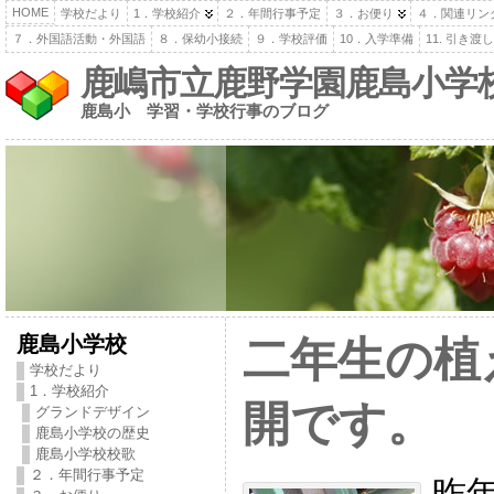
HOME
学校だより
1．学校紹介
２．年間行事予定
３．お便り
４．関連リン
７．外国語活動・外国語
８．保幼小接続
９．学校評価
10．入学準備
11. 引き
鹿嶋市立鹿野学園鹿島小学
鹿島小 学習・学校行事のブログ
鹿島小学校
二年生の植
学校だより
1．学校紹介
開です。
グランドデザイン
鹿島小学校の歴史
鹿島小学校校歌
２．年間行事予定
昨