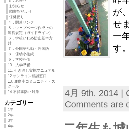
３．お便り
お知らせ
が
図書館だより
保健便り
せ
４．関連リンク
５．ウェブページ作成上の
運営規定（ガイドライン）
一
６．学校いじめ防止基本方
針
す
７．外国語活動・外国語
８．保幼小接続
９．学校評価
10．入学準備
11. 引き渡し実施マニュアル
12.オンライン相談窓口
13. 鹿島小コミュニティ・ス
クール
4月 9th, 2014 | 
14 不祥事防止対策
カテゴリー
Comments are c
1年
2年
3年
二年生も城
4年