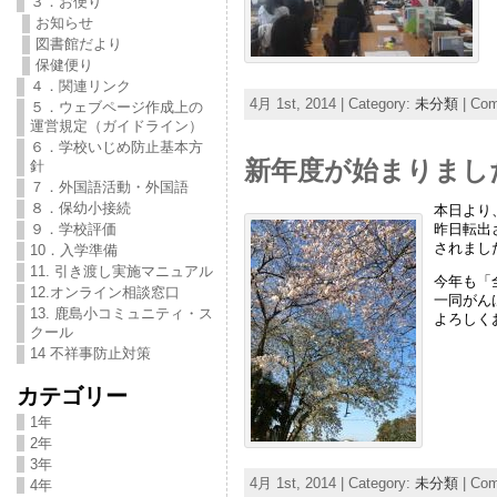
３．お便り
お知らせ
図書館だより
保健便り
４．関連リンク
4月 1st, 2014 | Category:
未分類
|
Com
５．ウェブページ作成上の
運営規定（ガイドライン）
６．学校いじめ防止基本方
新年度が始まりまし
針
７．外国語活動・外国語
８．保幼小接続
本日より
９．学校評価
昨日転出
されまし
10．入学準備
11. 引き渡し実施マニュアル
今年も「
12.オンライン相談窓口
一同がん
13. 鹿島小コミュニティ・ス
よろしく
クール
14 不祥事防止対策
カテゴリー
1年
2年
3年
4月 1st, 2014 | Category:
未分類
|
Com
4年