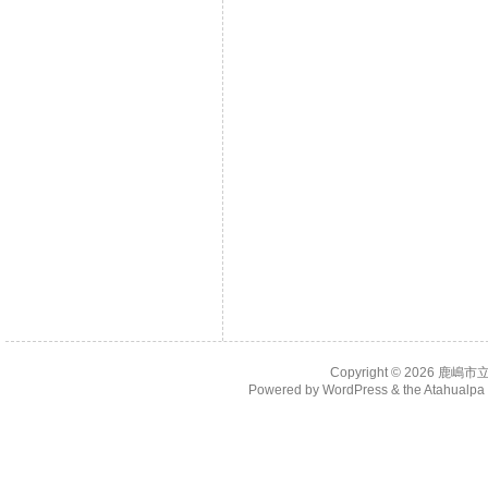
Copyright © 2026
鹿嶋市
Powered by
WordPress
& the
Atahualp