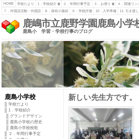
HOME
学校だより
1．学校紹介
２．年間行事予定
３．お便り
４．関連リン
７．外国語活動・外国語
８．保幼小接続
９．学校評価
10．入学準備
11. 引き
鹿嶋市立鹿野学園鹿島小学
鹿島小 学習・学校行事のブログ
鹿島小学校
新しい先生方です。
学校だより
1．学校紹介
グランドデザイン
鹿島小学校の歴史
鹿島小学校校歌
２．年間行事予定