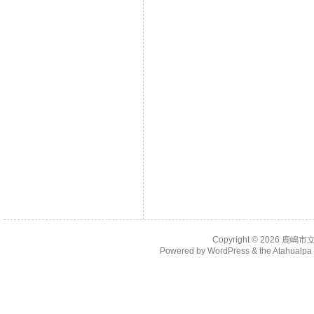
Copyright © 2026
鹿嶋市
Powered by
WordPress
& the
Atahualp