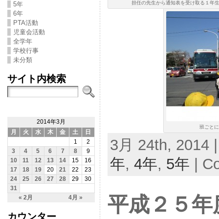
担任の先生から通知表を受け取る１年生(1
5年
6年
PTA活動
児童会活動
全学年
学校行事
未分類
サイト内検索
2014年3月
班ごとに
月
火
水
木
金
土
日
3月 24th, 2014 
1
2
3
4
5
6
7
8
9
年
,
4年
,
5年
|
Co
10
11
12
13
14
15
16
17
18
19
20
21
22
23
24
25
26
27
28
29
30
31
平成２５年
« 2月
4月 »
カウンター