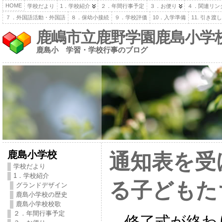
HOME
学校だより
1．学校紹介
２．年間行事予定
３．お便り
４．関連リン
７．外国語活動・外国語
８．保幼小接続
９．学校評価
10．入学準備
11. 引き
鹿嶋市立鹿野学園鹿島小学
鹿島小 学習・学校行事のブログ
鹿島小学校
通知表を受
学校だより
1．学校紹介
る子どもた
グランドデザイン
鹿島小学校の歴史
鹿島小学校校歌
２．年間行事予定
修了式が終わ