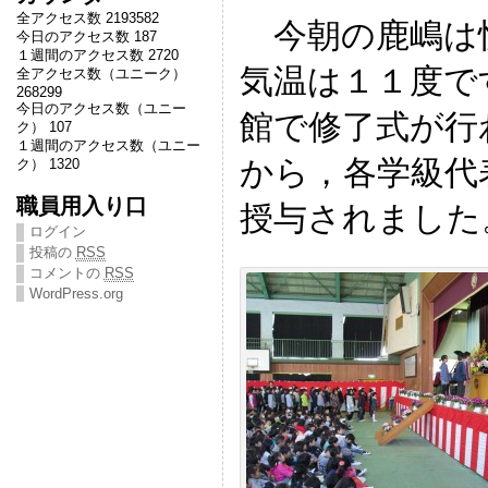
全アクセス数 2193582
今朝の鹿嶋は
今日のアクセス数 187
１週間のアクセス数 2720
気温は１１度で
全アクセス数（ユニーク）
268299
今日のアクセス数（ユニー
館で修了式が行
ク） 107
１週間のアクセス数（ユニー
から，各学級代
ク） 1320
職員用入り口
授与されました
ログイン
投稿の
RSS
コメントの
RSS
WordPress.org