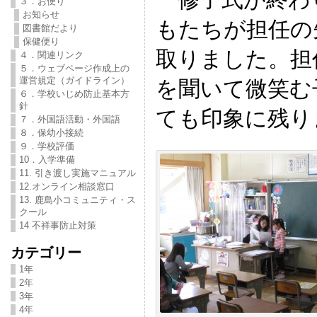
３．お便り
お知らせ
もたちが担任の
図書館だより
保健便り
取りました。担
４．関連リンク
５．ウェブページ作成上の
運営規定（ガイドライン）
を聞いて微笑む
６．学校いじめ防止基本方
針
ても印象に残り
７．外国語活動・外国語
８．保幼小接続
９．学校評価
10．入学準備
11. 引き渡し実施マニュアル
12.オンライン相談窓口
13. 鹿島小コミュニティ・ス
クール
14 不祥事防止対策
カテゴリー
1年
2年
3年
4年