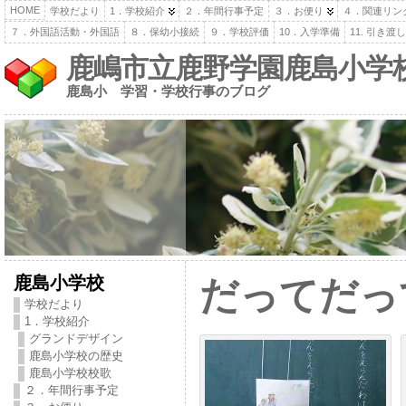
HOME
学校だより
1．学校紹介
２．年間行事予定
３．お便り
４．関連リン
７．外国語活動・外国語
８．保幼小接続
９．学校評価
10．入学準備
11. 引き
鹿嶋市立鹿野学園鹿島小学
鹿島小 学習・学校行事のブログ
鹿島小学校
だってだっ
学校だより
1．学校紹介
グランドデザイン
鹿島小学校の歴史
鹿島小学校校歌
２．年間行事予定