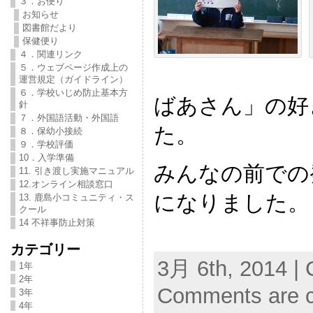
３．お便り
お知らせ
図書館だより
保健便り
４．関連リンク
５．ウェブページ作成上の
運営規定（ガイドライン）
６．学校いじめ防止基本方
ばあさん」の好
針
７．外国語活動・外国語
た。
８．保幼小接続
９．学校評価
10．入学準備
みんなの前での
11. 引き渡し実施マニュアル
12.オンライン相談窓口
になりました。
13. 鹿島小コミュニティ・ス
クール
14 不祥事防止対策
カテゴリー
3月 6th, 2014 | 
1年
2年
Comments are c
3年
4年