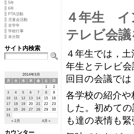
5年
6年
４年生 イ
PTA活動
児童会活動
全学年
テレビ会議
学校行事
未分類
サイト内検索
４年生では，土
年生とテレビ会
2014年3月
回目の会議では
月
火
水
木
金
土
日
1
2
各学校の紹介や
3
4
5
6
7
8
9
10
11
12
13
14
15
16
17
18
19
20
21
22
23
した。初めての
24
25
26
27
28
29
30
31
も達の表情も緊
« 2月
4月 »
カウンター