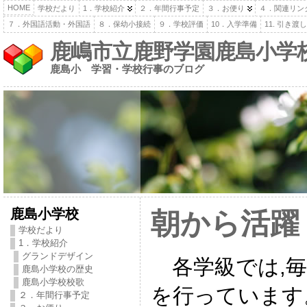
HOME
学校だより
1．学校紹介
２．年間行事予定
３．お便り
４．関連リン
７．外国語活動・外国語
８．保幼小接続
９．学校評価
10．入学準備
11. 引き
鹿嶋市立鹿野学園鹿島小学
鹿島小 学習・学校行事のブログ
鹿島小学校
朝から活躍
学校だより
1．学校紹介
グランドデザイン
各学級では,毎
鹿島小学校の歴史
鹿島小学校校歌
を行っています
２．年間行事予定