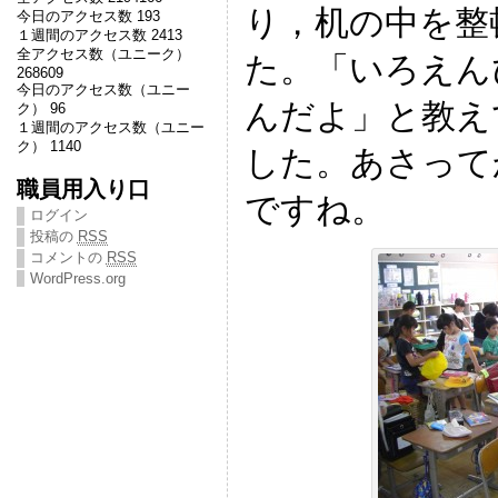
り，机の中を整
今日のアクセス数 193
１週間のアクセス数 2413
全アクセス数（ユニーク）
た。「いろえん
268609
今日のアクセス数（ユニー
んだよ」と教え
ク） 96
１週間のアクセス数（ユニー
ク） 1140
した。あさって
職員用入り口
ですね。
ログイン
投稿の
RSS
コメントの
RSS
WordPress.org