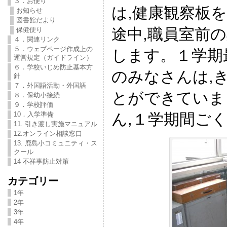
３．お便り
は,健康観察板
お知らせ
図書館だより
途中,職員室前
保健便り
４．関連リンク
５．ウェブページ作成上の
します。１学期
運営規定（ガイドライン）
６．学校いじめ防止基本方
のみなさんは,
針
７．外国語活動・外国語
とができていま
８．保幼小接続
９．学校評価
ん,１学期間ご
10．入学準備
11. 引き渡し実施マニュアル
12.オンライン相談窓口
13. 鹿島小コミュニティ・ス
クール
14 不祥事防止対策
カテゴリー
1年
2年
3年
4年