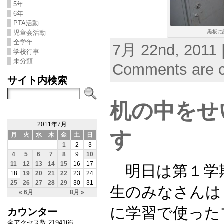
5年
6年
PTA活動
黒板に
児童会活動
全学年
7月 22nd, 2011 
学校行事
未分類
Comments are c
サイト内検索
机の中をせ
2011年7月
す
月
火
水
木
金
土
日
1
2
3
4
5
6
7
8
9
10
11
12
13
14
15
16
17
明日は第１学
18
19
20
21
22
23
24
25
26
27
28
29
30
31
生のみなさんは
« 6月
8月 »
に学習で使った
カウンター
全アクセス数 2194166