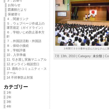
３．お便り
お知らせ
図書館だより
保健便り
４．関連リンク
５．ウェブページ作成上の
運営規定（ガイドライン）
６．学校いじめ防止基本方
針
７．外国語活動・外国語
８．保幼小接続
３年間で３００冊本を読んだみなさんに
９．学校評価
10．入学準備
7月 13th, 2010 | Category:
未分類
|
Co
11. 引き渡し実施マニュアル
12.オンライン相談窓口
13. 鹿島小コミュニティ・ス
クール
14 不祥事防止対策
カテゴリー
1年
2年
3年
4年