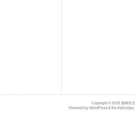
Copyright © 2026
鹿嶋市
Powered by
WordPress
& the
Atahualp