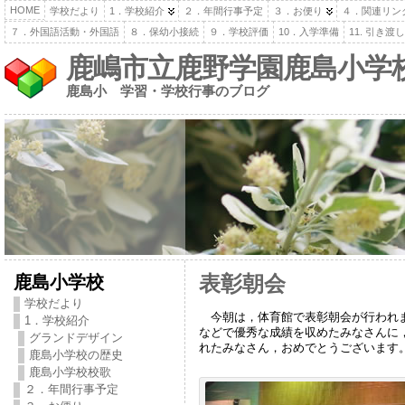
HOME
学校だより
1．学校紹介
２．年間行事予定
３．お便り
４．関連リン
７．外国語活動・外国語
８．保幼小接続
９．学校評価
10．入学準備
11. 引き
鹿嶋市立鹿野学園鹿島小学
鹿島小 学習・学校行事のブログ
鹿島小学校
表彰朝会
学校だより
今朝は，体育館で表彰朝会が行われま
1．学校紹介
などで優秀な成績を収めたみなさんに
グランドデザイン
れたみなさん，おめでとうございます
鹿島小学校の歴史
鹿島小学校校歌
２．年間行事予定