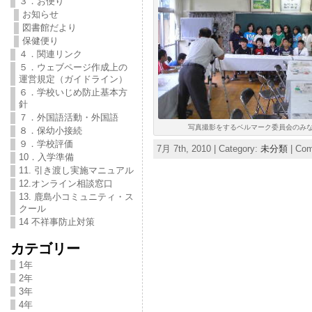
３．お便り
お知らせ
図書館だより
保健便り
４．関連リンク
５．ウェブページ作成上の
運営規定（ガイドライン）
６．学校いじめ防止基本方
針
７．外国語活動・外国語
写真撮影をするベルマーク委員会のみ
８．保幼小接続
９．学校評価
7月 7th, 2010 | Category:
未分類
|
Com
10．入学準備
11. 引き渡し実施マニュアル
12.オンライン相談窓口
13. 鹿島小コミュニティ・ス
クール
14 不祥事防止対策
カテゴリー
1年
2年
3年
4年