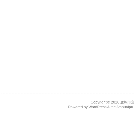
Copyright © 2026
鹿嶋市
Powered by
WordPress
& the
Atahualp