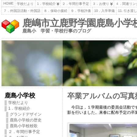
HOME
学校だより
1．学校紹介
２．年間行事予定
３．お便り
４．関連リン
７．外国語活動・外国語
８．保幼小接続
９．学校評価
10．入学準備
11. 引き
鹿嶋市立鹿野学園鹿島小学
鹿島小 学習・学校行事のブログ
鹿島小学校
卒業アルバムの写真
学校だより
今日は，１学期最後の委員会活動です
1．学校紹介
影を行いました。来春に配布予定の卒
グランドデザイン
鹿島小学校の歴史
鹿島小学校校歌
２．年間行事予定