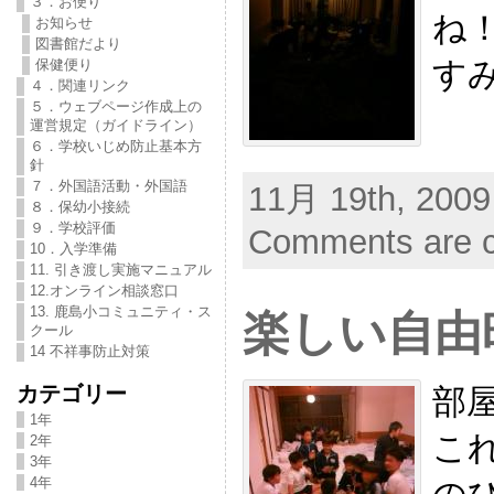
３．お便り
ね
お知らせ
図書館だより
す
保健便り
４．関連リンク
５．ウェブページ作成上の
運営規定（ガイドライン）
６．学校いじめ防止基本方
針
７．外国語活動・外国語
11月 19th, 2009
８．保幼小接続
９．学校評価
Comments are c
10．入学準備
11. 引き渡し実施マニュアル
12.オンライン相談窓口
13. 鹿島小コミュニティ・ス
楽しい自由
クール
14 不祥事防止対策
カテゴリー
部
1年
こ
2年
3年
4年