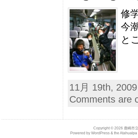
修
今
と
11月 19th, 2009
Comments are c
Copyright © 2026
鹿嶋市
Powered by
WordPress
& the
Atahualp