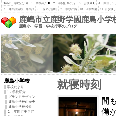
HOME
学校だより
1．学校紹介
２．年間行事予定
３．お便り
４．関連リン
７．外国語活動・外国語
８．保幼小接続
９．学校評価
10．入学準備
11. 引き
鹿嶋市立鹿野学園鹿島小学
鹿島小 学習・学校行事のブログ
鹿島小学校
就寝時刻
学校だより
1．学校紹介
グランドデザイン
間
鹿島小学校の歴史
鹿島小学校校歌
備
２．年間行事予定