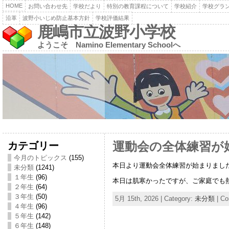
HOME
お問い合わせ先
学校だより
特別の教育課程について
学校紹介
学校グラ
沿革
波野小いじめ防止基本方針
学校評価結果
鹿嶋市立波野小学校
ようこそ Namino Elementary Schoolへ
カテゴリー
運動会の全体練習が
今月のトピックス
(155)
本日より運動会全体練習が始まりまし
未分類
(1241)
１年生
(96)
本日は肌寒かったですが、ご家庭でも
２年生
(64)
３年生
(50)
5月 15th, 2026 | Category:
未分類
|
Co
４年生
(96)
５年生
(142)
６年生
(148)