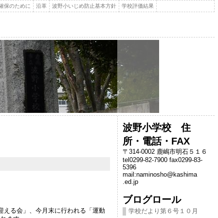
確保のために
沿革
波野小いじめ防止基本方針
学校評価結果
波野小学校 住
所・電話・FAX
〒314-0002 鹿嶋市明石５１６
tel0299-82-7900 fax0299-83-
5396
mail:naminosho@kashima
.ed.jp
ブログロール
迎える会」、今月末に行われる「運動
学校だより第６号１０月