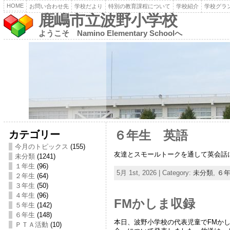
HOME
お問い合わせ先
学校だより
特別の教育課程について
学校紹介
学校グラ
鹿嶋市立波野小学校
ようこそ Namino Elementary Schoolへ
カテゴリー
６年生 英語
今月のトピックス
(155)
友達とスモールトークを通して英会話
未分類
(1241)
１年生
(96)
5月 1st, 2026 | Category:
未分類
,
６
２年生
(64)
３年生
(50)
４年生
(96)
FMかしま収録
５年生
(142)
６年生
(148)
本日、波野小学校の代表児童でFMか
ＰＴＡ活動
(10)