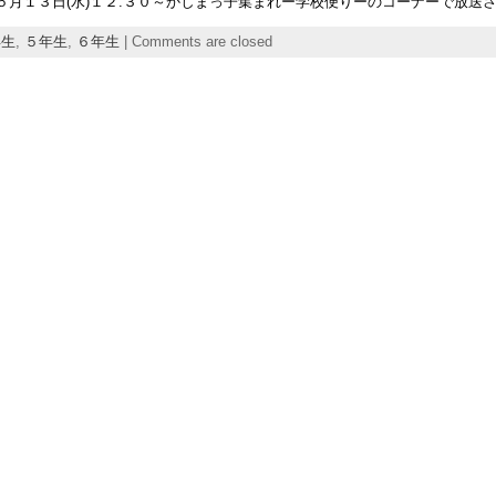
月１３日(水)１２:３０～かしまっ子集まれー学校便りーのコーナーで放送
年生
,
５年生
,
６年生
|
Comments are closed