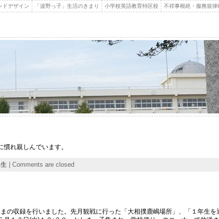
ンドデザイン
「波野っ子」生活のきまり
小学校英語教育特区校
不祥事根絶・服務規律
に慣れ親しんでいます。
年生
|
Comments are closed
しまの収録を行いました。先月観戦に行った「大相撲鹿嶋場所」、「１年生を