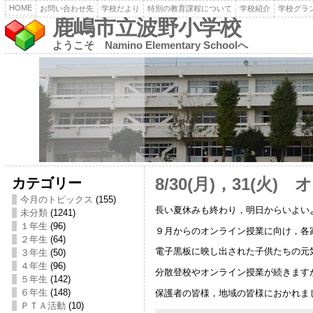
HOME
お問い合わせ先
学校だより
特別の教育課程について
学校紹介
学校グラ
鹿嶋市立波野小学校
ようこそ Namino Elementary Schoolへ
カテゴリー
8/30(月)，31(火
今月のトピックス
(155)
長い夏休みも終わり，明日からいよい
未分類
(1241)
１年生
(96)
９月からのオンライン授業に向け，各
２年生
(64)
電子黒板に映し出された子供たちの元
３年生
(50)
４年生
(96)
分散登校やオンライン授業が続きます
５年生
(142)
６年生
(148)
保護者の皆様，地域の皆様におかれま
ＰＴＡ活動
(10)