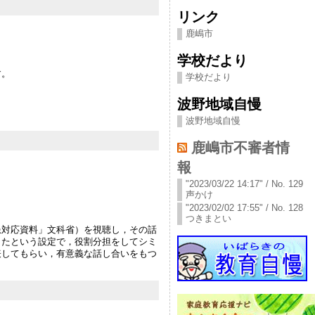
リンク
鹿嶋市
学校だより
す。
学校だより
波野地域自慢
波野地域自慢
鹿嶋市不審者情
報
"2023/03/22 14:17" / No. 129
声かけ
"2023/02/02 17:55" / No. 128
つきまとい
患対応資料」文科省）を視聴し，その話
したという設定で，役割分担をしてシミ
表してもらい，有意義な話し合いをもつ