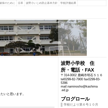
確保のために
沿革
波野小いじめ防止基本方針
学校評価結果
波野小学校 住
所・電話・FAX
〒314-0002 鹿嶋市明石５１６
tel0299-82-7900 fax0299-83-
。
5396
mail:naminosho@kashima
.ed.jp
きたいと思います。
ブログロール
学校だより第６号１０月