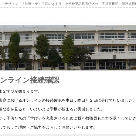
ンドデザイン
「波野っ子」生活のきまり
小学校英語教育特区校
不祥事根絶・服務規律
) オンライン接続確認
よ２学期が始まります。
家庭におけるオンラインの接続確認を本日，昨日と２日に分けて行いました
気な姿を見ると，いよいよ２学期が始まると実感しました。
が，子供たちの「学び」を充実させるために我々教職員も全力を尽くしてい
しても，ご理解・ご協力をよろしくお願いいたします。