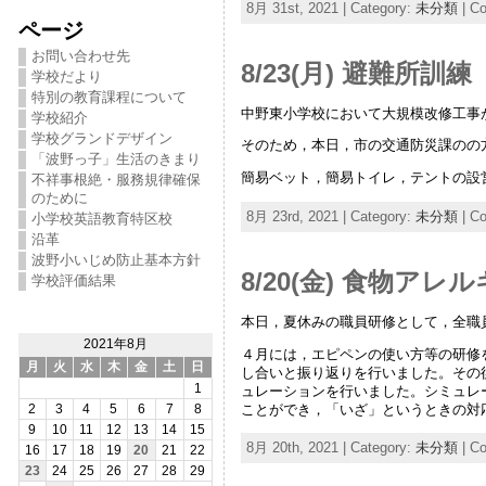
8月 31st, 2021 | Category:
未分類
|
Co
ページ
お問い合わせ先
8/23(月) 避難所訓練
学校だより
特別の教育課程について
中野東小学校において大規模改修工事
学校紹介
学校グランドデザイン
そのため，本日，市の交通防災課のの
「波野っ子」生活のきまり
簡易ベット，簡易トイレ，テントの設
不祥事根絶・服務規律確保
のために
8月 23rd, 2021 | Category:
未分類
|
Co
小学校英語教育特区校
沿革
波野小いじめ防止基本方針
8/20(金) 食物
学校評価結果
本日，夏休みの職員研修として，全職
2021年8月
４月には，エピペンの使い方等の研修
月
火
水
木
金
土
日
し合いと振り返りを行いました。その
1
ュレーションを行いました。シミュレ
ことができ，「いざ」というときの対
2
3
4
5
6
7
8
9
10
11
12
13
14
15
8月 20th, 2021 | Category:
未分類
|
Co
16
17
18
19
20
21
22
23
24
25
26
27
28
29