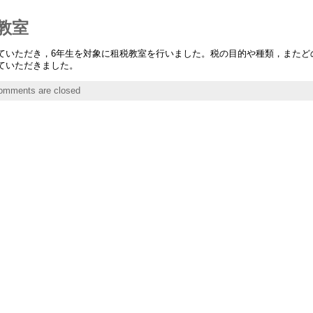
税教室
いただき，6年生を対象に租税教室を行いました。税の目的や種類，またど
ていただきました。
omments are closed