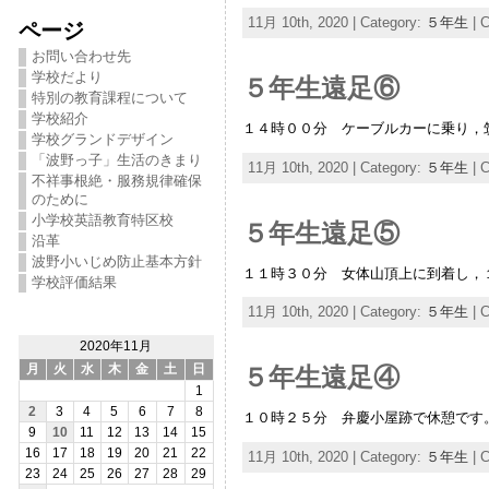
11月 10th, 2020 | Category:
５年生
|
C
ページ
お問い合わせ先
学校だより
５年生遠足⑥
特別の教育課程について
学校紹介
１４時００分 ケーブルカーに乗り，
学校グランドデザイン
「波野っ子」生活のきまり
11月 10th, 2020 | Category:
５年生
|
C
不祥事根絶・服務規律確保
のために
小学校英語教育特区校
５年生遠足⑤
沿革
波野小いじめ防止基本方針
１１時３０分 女体山頂上に到着し，
学校評価結果
11月 10th, 2020 | Category:
５年生
|
C
2020年11月
月
火
水
木
金
土
日
５年生遠足④
1
2
3
4
5
6
7
8
１０時２５分 弁慶小屋跡で休憩です
9
10
11
12
13
14
15
16
17
18
19
20
21
22
11月 10th, 2020 | Category:
５年生
|
C
23
24
25
26
27
28
29