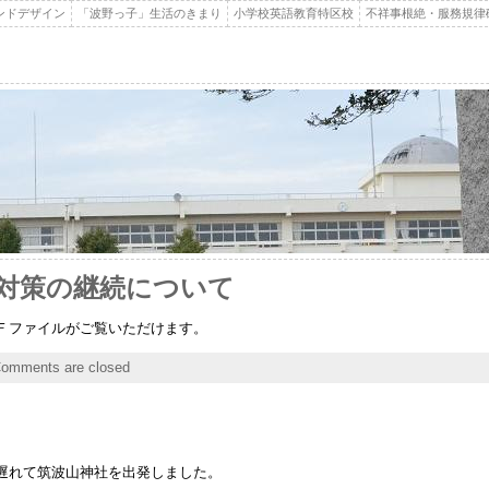
ンドデザイン
「波野っ子」生活のきまり
小学校英語教育特区校
不祥事根絶・服務規律
対策の継続について
Ｆファイルがご覧いただけます。
omments are closed
遅れて筑波山神社を出発しました。