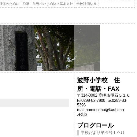
確保のために
沿革
波野小いじめ防止基本方針
学校評価結果
波野小学校 住
所・電話・FAX
〒314-0002 鹿嶋市明石５１６
tel0299-82-7900 fax0299-83-
5396
mail:naminosho@kashima
.ed.jp
ブログロール
学校だより第６号１０月