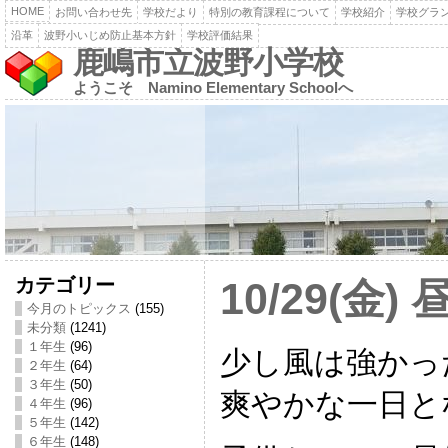
HOME
お問い合わせ先
学校だより
特別の教育課程について
学校紹介
学校グラ
沿革
波野小いじめ防止基本方針
学校評価結果
鹿嶋市立波野小学校
ようこそ Namino Elementary Schoolへ
カテゴリー
10/29(金
今月のトピックス
(155)
未分類
(1241)
１年生
(96)
少し風は強かっ
２年生
(64)
３年生
(50)
爽やかな一日と
４年生
(96)
５年生
(142)
６年生
(148)