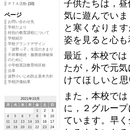
子供たちは，昼
ＰＴＡ活動
(10)
気に遊んでいま
ページ
お問い合わせ先
と寒くなります
学校だより
特別の教育課程について
姿を見ると心も
学校紹介
学校グランドデザイン
「波野っ子」生活のきまり
最近，本校では
不祥事根絶・服務規律確保
のために
たが，外で元気
小学校英語教育特区校
沿革
波野小いじめ防止基本方針
けてほしいと思
学校評価結果
また，本校では
2021年10月
月
火
水
木
金
土
日
に，２グループ
1
2
3
4
5
6
7
8
9
10
ています。早く
11
12
13
14
15
16
17
18
19
20
21
22
23
24