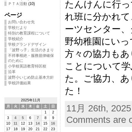
たんけんに行っ
ＰＴＡ活動
(10)
れ班に分かれて
ページ
お問い合わせ先
ーツセンター、ダ
学校だより
特別の教育課程について
野幼稚園にいっ
学校紹介
学校グランドデザイン
「波野っ子」生活のきまり
方々の協力もあ
不祥事根絶・服務規律確保
のために
ことについて学
小学校英語教育特区校
沿革
た。ご協力、あ
波野小いじめ防止基本方針
学校評価結果
た！
2025年11月
11月 26th, 2025
月
火
水
木
金
土
日
1
2
Comments are c
3
4
5
6
7
8
9
10
11
12
13
14
15
16
17
18
19
20
21
22
23