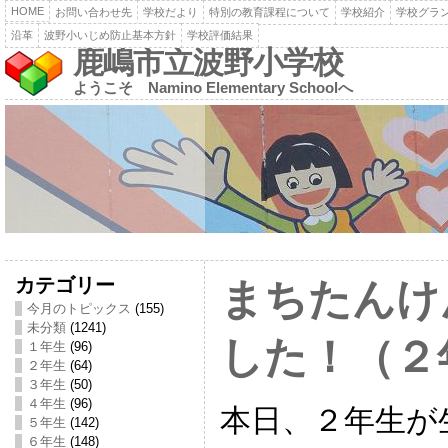
HOME
お問い合わせ先
学校だより
特別の教育課程について
学校紹介
学校グラ
沿革
波野小いじめ防止基本方針
学校評価結果
鹿嶋市立波野小学校
ようこそ Namino Elementary Schoolへ
カテゴリー
まちたんけ
今月のトピックス
(155)
未分類
(1241)
した！（２
１年生
(96)
２年生
(64)
３年生
(50)
４年生
(96)
本日、２年生が
５年生
(142)
６年生
(148)